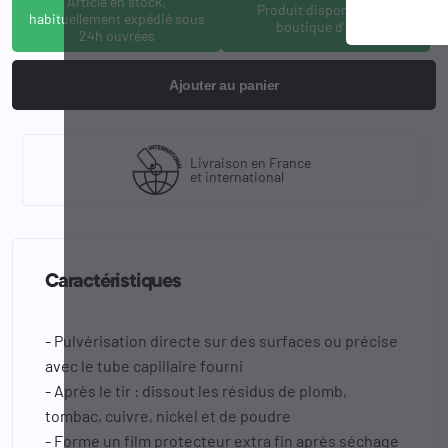
Article en stock,
Produit disponible à la
habituellement expédié sous
boutique d'Osny
24h ouvrées
Ajouter au panier
Livraison en France
et international
Caractéristiques
- Pulvérisation directe sur des surfaces ou précise
avec le tube capillaire fourni
- Après le tir : dissout les résidus de plomb,
tombac, cuivre, nickel et de poudre
- Forme un film protecteur extra fin après séchage