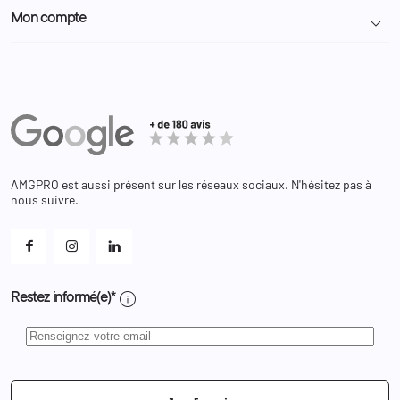
Particulier
Police Municipale | ASVP
Mon compte

Nous contacter
Administration
Administration Pénitentiaire
Revendeur
Militaire
Informations personnelles
Partenaires
Secours / Incendie
Commandes
Actualités
Administration
Avoirs
Equipements
Adresses
Bagagerie
Bons de réduction
Chaussures
Changer votre mot de passe ?
AMGPRO est aussi présent sur les réseaux sociaux. N'hésitez pas à
Et les cookies ?
nous suivre.
Mes alertes
info
Restez informé(e)*