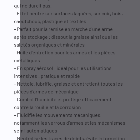
qui ne durcit pas.
- Effet neutre sur surfaces laquées, sur cuir, bois,
caoutchouc, plastique et textiles
- Parfait pour la remise en marche d'une arme
après stockage : dissout la graisse ainsi que les
saletés organiques et minérales
- Huile d'entretien pour les armes et les pièces
métalliques
- En spray aérosol : idéal pour les utilisations
intensives : pratique et rapide
- Nettoie, lubrifie, graisse et entretient toutes les
pièces d'armes de mécanique
- Combat l'humidité et protège efficacement
contre la rouille et la corrosion
- Fluidifie les mouvements mécaniques,
notamment les verrous d'armes et les mécanismes
semi-automatiques
- Neutralise les traces de doigts, évite la formation