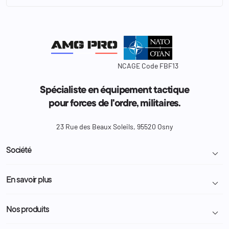
NCAGE Code FBF13
Spécialiste en équipement tactique
pour forces de l'ordre, militaires.
23 Rue des Beaux Soleils, 95520 Osny
Société

Livraison et retour colis
En savoir plus

Mentions légales
Conditions générales de vente
Programme Fidélité
Nos produits

Demande de devis
A propos
Politique de confidentialité