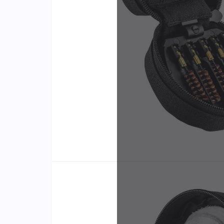
Identifiants
Porte-cartes
Fabr
et d