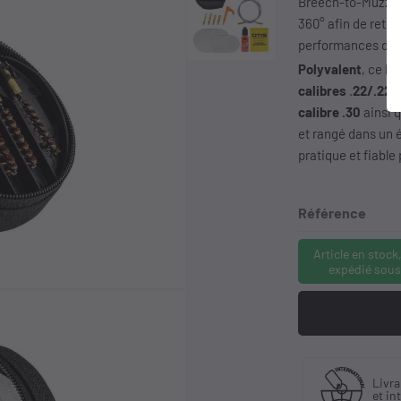
Breech-to-Muzzle®
360° afin de retir
performances de l
Polyvalent
, ce k
calibres
.
22/.223
calibre
.30
ainsi q
et rangé dans un é
pratique et fiable 
Référence
Article en stock
expédié sous
iquant
Livraison en France
Li
istributeur
et international
à 