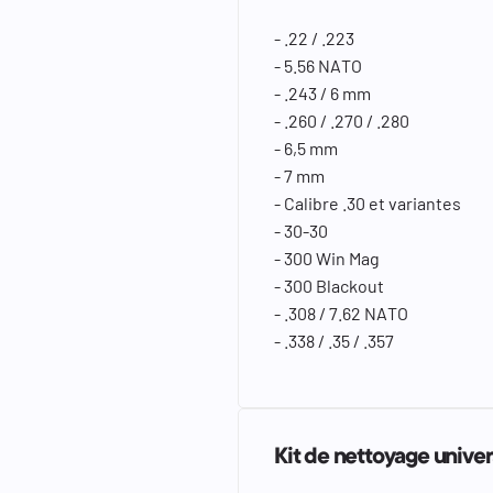
- .22 / .223
- 5.56 NATO
- .243 / 6 mm
- .260 / .270 / .280
- 6,5 mm
- 7 mm
- Calibre .30 et variantes
- 30-30
- 300 Win Mag
- 300 Blackout
- .308 / 7.62 NATO
- .338 / .35 / .357
Kit de nettoyage univer