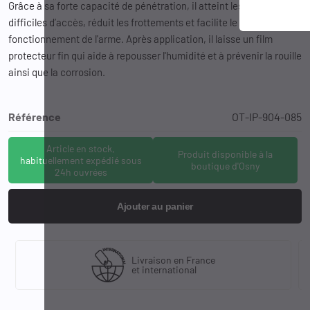
Grâce à sa forte capacité de pénétration, il atteint les zones
difficiles d’accès, réduit les frottements et facilite le bon
fonctionnement de l'arme. Après application, il laisse un film
protecteur fin qui aide à repousser l'humidité et à prévenir la rouille
ainsi que la corrosion.
Référence
OT-IP-904-085
Article en stock,
Produit disponible à la
habituellement expédié sous
boutique d'Osny
24h ouvrées
Ajouter au panier
Livraison en France
et international