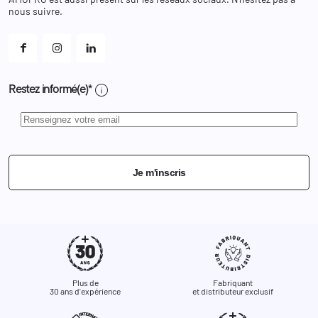
Et les cookies ?
nous suivre.
Mes alertes
info
Restez informé(e)*
Je m'inscris
Plus de
Fabriquant
30 ans d'expérience
et distributeur exclusif