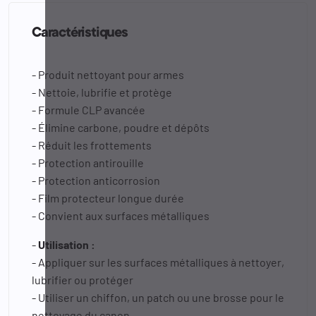
Caractéristiques
- Produit nettoyant pour armes
- Nettoie, lubrifie et protège
- Formule CLP avancée
- Élimine carbone, poudre et dépôts
- Réduit les frottements
- Protection antirouille
- Protection anticorrosion
- Film protecteur longue durée
- Convient aux surfaces métalliques
-
Utilisation :
- Appliquer sur les surfaces métalliques à nettoyer,
lubrifier ou protéger
- Utiliser un chiffon, un patch ou une brosse pour le
nettoyage du canon