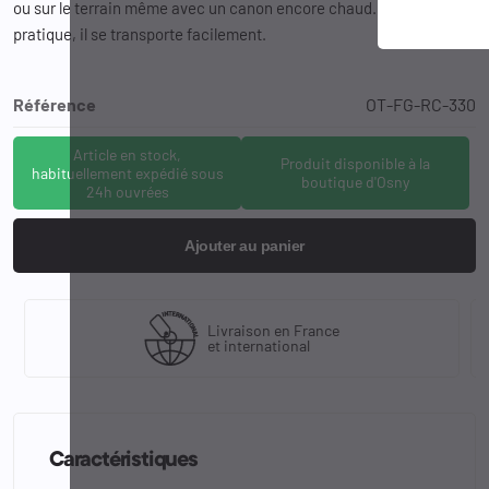
ou sur le terrain même avec un canon encore chaud. Compact et
pratique, il se transporte facilement.
Référence
OT-FG-RC-330
Article en stock,
Produit disponible à la
habituellement expédié sous
boutique d'Osny
24h ouvrées
Ajouter au panier
Livraison en France
et international
Caractéristiques