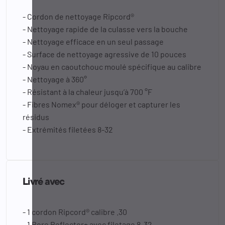
- Cordon de nettoyage Ripcord®
- Nettoyage rapide de la culasse vers la bouche
- Nettoyage efficace en un seul passage
- Surface de nettoyage agressive de 10 pouces
- Noyau en caoutchouc moulé spécifique au calibre
- Nettoyage à 360°
- Résistant à la chaleur jusqu’à 700 °F
- Fibres Nomex® pour déloger et capturer les
résidus
- Extrémités filetées 8-32
Livré avec
- 1 cordon Ripcord® calibre .30
- 1 Bore Reflector+ avec filetage 8-32