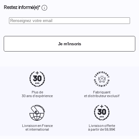
info
Restez informé(e)*
Je m'inscris
Plus de
Fabriquant
30 ans d'expérience
et distributeur exclusif
Livraison en France
Livraison offerte
et international
à partir de 59,99€