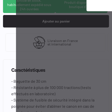
Article en stock,
Produit disponible à la
habituellement expédié sous
boutique d'Osny
24h ouvrées
Ajouter au panier
Livraison en France
et international
Caractéristiques
- Baguette de 30 cm
- Résistante à plus de 100 000 tractions (tests
effectués en laboratoire)
- Système de fusible de sécurité intégré dans la
poignée pour éviter d'abîmer le canon en cas de