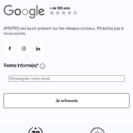
Administration
Avoirs
Equipements
Adresses
Bagagerie
Bons de réduction
Chaussures
Changer votre mot de passe ?
AMGPRO est aussi présent sur les réseaux sociaux. N'hésitez pas à
Et les cookies ?
nous suivre.
Mes alertes
info
Restez informé(e)*
Je m'inscris