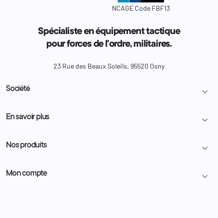
NCAGE Code FBF13
Spécialiste en équipement tactique
pour forces de l'ordre, militaires.
23 Rue des Beaux Soleils, 95520 Osny
Société

Livraison et retour colis
En savoir plus

Mentions légales
Conditions générales de vente
Programme Fidélité
Nos produits

Demande de devis
A propos
Politique de confidentialité
Particulier
Police Municipale | ASVP
Mon compte

Nous contacter
Administration
Administration Pénitentiaire
Revendeur
Militaire
Informations personnelles
Partenaires
Secours / Incendie
Commandes
Actualités