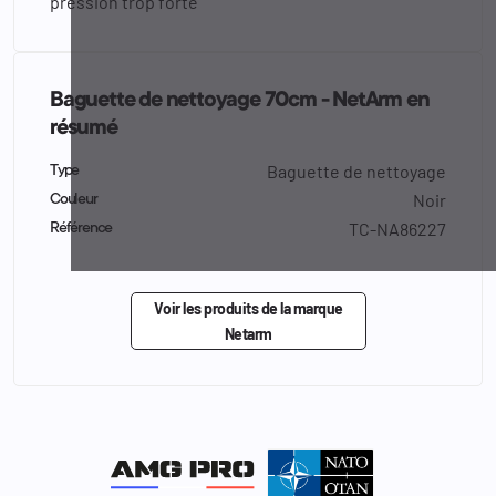
pression trop forte
Baguette de nettoyage 70cm - NetArm en
résumé
Baguette de nettoyage
Type
Noir
Couleur
TC-NA86227
Référence
Voir les produits de la marque
Netarm