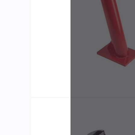
Identifiants
Porte-cartes
Fabr
et di
exclu