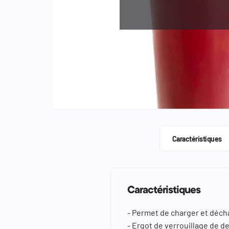
keyboard_arrow_left
keyboard_arrow_right
Caractéristiques
Caractéristiques
- Permet de charger et décha
- Ergot de verrouillage de d