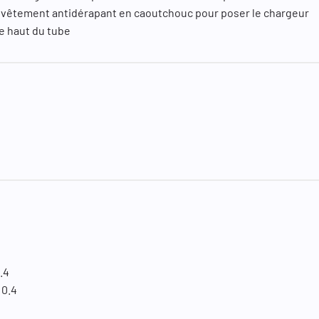
revêtement antidérapant en caoutchouc pour poser le chargeur
le haut du tube
.4
 0.4