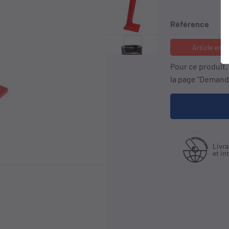
Référence
keyboard_arrow_right
Article en 
Pour ce produit
la page "Demande
iquant
Livraison en France
Li
stributeur
et international
à 
sif