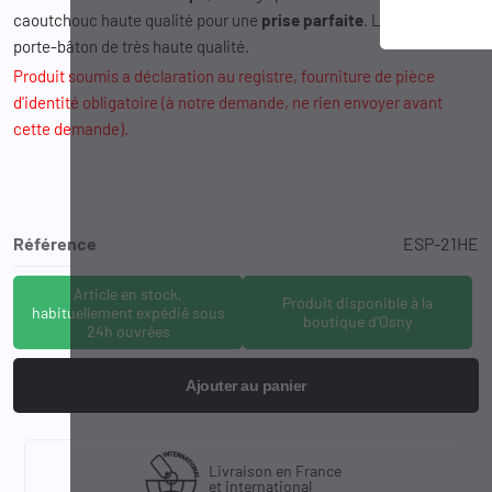
caoutchouc haute qualité pour une
prise parfaite
. Livré avec un
porte-bâton de très haute qualité.
Produit soumis a déclaration au registre, fourniture de pièce
d'identité obligatoire (à notre demande, ne rien envoyer avant
cette demande).
Référence
ESP-21HE
Article en stock,
Produit disponible à la
habituellement expédié sous
boutique d'Osny
24h ouvrées
Ajouter au panier
Livraison en France
et international