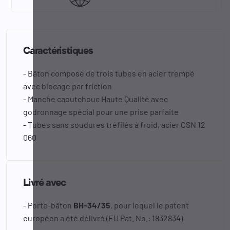
Caractéristiques
- Bâton composé de trois tubes en acier trempé
avec blocage par friction
- Manche caoutchouc Haute Qualité avec
godronnage spécial pour une prise parfaite
- Tubes sans soudures tréfilés à froid, acier CSN 12
060
Livré avec
- Porte-bâton
BH-34/35
, pour lequel le patent
européen a été délivré (EU Pat. No.: 1832834)