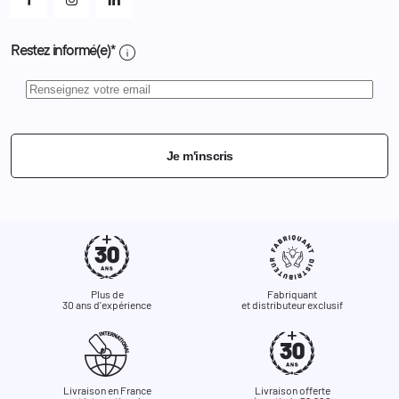
info
Restez informé(e)*
Je m'inscris
Plus de
Fabriquant
30 ans d'expérience
et distributeur exclusif
Livraison en France
Livraison offerte