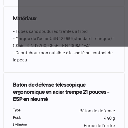
Matériaux
- Tubes sans soudures tréfilés à froid
- Marque de l’acier CSN 12 060 (standard Tchèque) =
CK55 - DIN 17200, C55E - EN 10083-1+A1
- Caoutchouc non nuisible à la santé au contact de
la peau
Baton de défense télescopique
ergonomique en acier trempe 21 pouces -
ESP en résumé
Bâton de défense
Type
440 g
Poids
Force de l'ordre
Utilisation