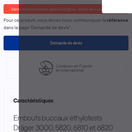
Vente exclusivement administrative, merci de nous consulter
Pour ce produit, vous devez nous communiquer la
référence
dans la page "Demande de devis".
Demande de devis
Livraison en France
et international
Caractéristiques
Embouts buccaux éthylotests
Dräger 3000, 5820, 6810 et 6820