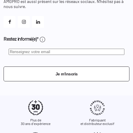
AMGPRO est aussi présent sur les réseaux sociaux. N'hésitez pas à
Et les cookies ?
nous suivre.
Mes alertes
info
Restez informé(e)*
Je m'inscris
Plus de
Fabriquant
30 ans d'expérience
et distributeur exclusif