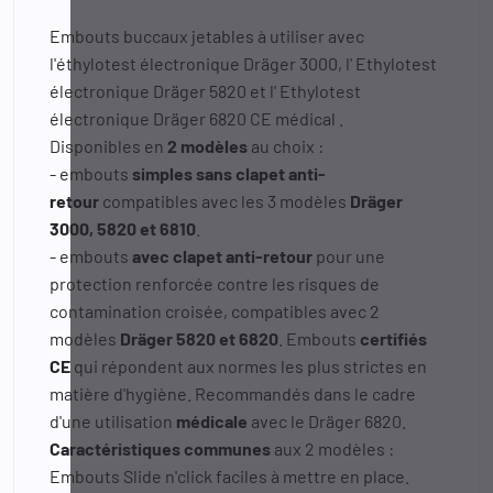
Embouts buccaux jetables à utiliser avec
l'éthylotest électronique Dräger 3000, l'
Ethylotest
électronique Dräger 5820
et l'
Ethylotest
électronique Dräger 6820 CE médical
.
Disponibles en
2 modèles
au choix :
- embouts
simples sans clapet anti-
retour
compatibles avec les 3 modèles
Dräger
3000, 5820 et 6810
.
- embouts
avec clapet anti-retour
pour une
protection renforcée contre les risques de
contamination croisée, compatibles avec 2
modèles
Dräger 5820 et 6820
. Embouts
certifiés
CE
qui répondent aux normes les plus strictes en
matière d'hygiène. Recommandés dans le cadre
d'une utilisation
médicale
avec le Dräger 6820.
Caractéristiques communes
aux 2 modèles :
Embouts Slide n'click faciles à mettre en place.