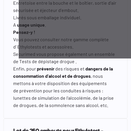
Entretoise entre la bouche et le boîtier, sortie d'air
sécurisée et éjecteur d'embout.
Livrés sous emballage individuel.
A
usage unique
.
Pensez-y !
Vous pouvez consulter notre gamme complète
d'
Ethylotests
et accessoires.
Securimed vous propose également un ensemble
de
Tests de dépistage drogue
.
Enfin, pour
prévenir
des risques et
dangers de la
consommation d'alcool et de drogues
, nous
mettons à votre disposition des équipements
de
prévention pour les conduites à risques
:
lunettes de simulation de l'alcoolémie, de la prise
de drogues, de la somnolence sans alcool, etc.