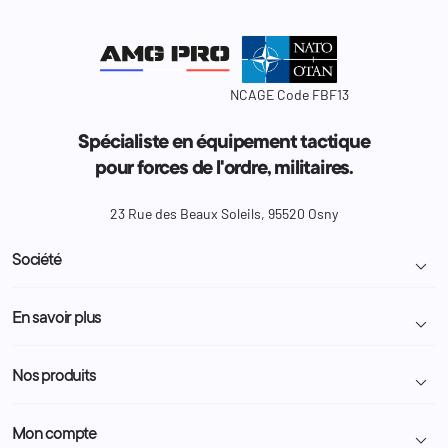
NCAGE Code FBF13
Spécialiste en équipement tactique
pour forces de l'ordre, militaires.
23 Rue des Beaux Soleils, 95520 Osny
Société

Livraison et retour colis
En savoir plus

Mentions légales
Conditions générales de vente
Programme Fidélité
Nos produits

Demande de devis
A propos
Politique de confidentialité
Particulier
Police Municipale | ASVP
Mon compte

Nous contacter
Administration