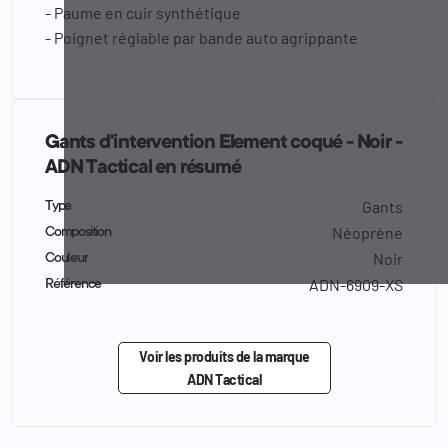
- Paume en cuir synthétique
- Poignet réglable par bande auto agrippante
Gants d'intervention Element coqué - Noir -
ADN Tactical en résumé
Gants
Type
Néoprène
Composition
Noir
Couleur
ADN-6909-XS
Référence
Voir les produits de la marque
ADN Tactical