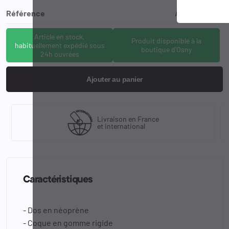
Référence
ADN-6909-XS
Article en stock,
Produit disponible à la
habituellement expédié sous
boutique d'Osny
24h ouvrées
Ajouter au panier
Livraison en France
et international
Caractéristiques
- Dos en néoprène
- Coque en gomme rigide