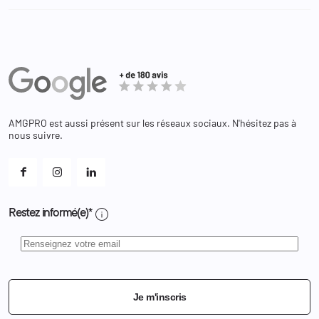
Administration Pénitentiaire
Revendeur
Militaire
Informations personnelles
Partenaires
Secours / Incendie
Commandes
Actualités
Administration
Avoirs
Equipements
Adresses
Bagagerie
Bons de réduction
Chaussures
Changer votre mot de passe ?
AMGPRO est aussi présent sur les réseaux sociaux. N'hésitez pas à
Et les cookies ?
nous suivre.
Mes alertes
info
Restez informé(e)*
Je m'inscris