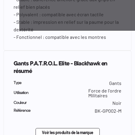
relief bien placés
- Polyvalent : compatible avec écran tactile
- Stable : impression en relief sur la paume pour la
dextérité
- Fonctionnel : compatible avec les montres
Gants P.A.T.R.O.L. Elite - Blackhawk en
résumé
Gants
Type
Force de l'ordre
Utilisation
Militaires
Noir
Couleur
BK-GP002-M
Référence
Voir les produits de la marque