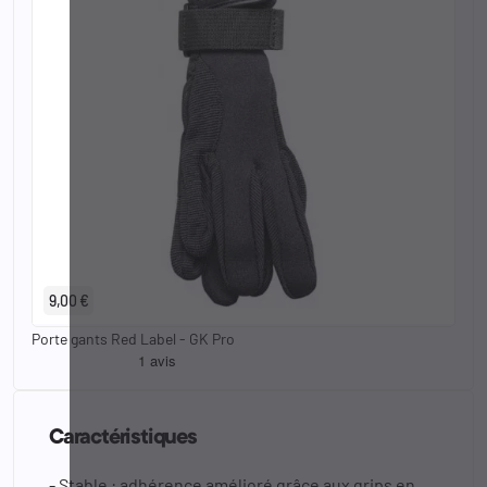
9,00 €
Porte gants Red Label - GK Pro
Caractéristiques
- Stable : adhérence amélioré grâce aux grips en