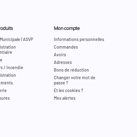
oduits
Mon compte
 Municipale | ASVP
Informations personnelles
stration
Commandes
ntiaire
Avoirs
re
Adresses
s / Incendie
Bons de réduction
stration
Changer votre mot de
ements
passe ?
erie
Et les cookies ?
sures
Mes alertes