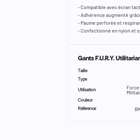
- Compatible avec écran tact
- Adhérence augmenté grâce 
- Paume perforée et respira
- Confectionné en nylon et 
Gants F.U.R.Y. Utilitar
Taille
Type
Force 
Utilisation
Milita
Couleur
BK
Référence