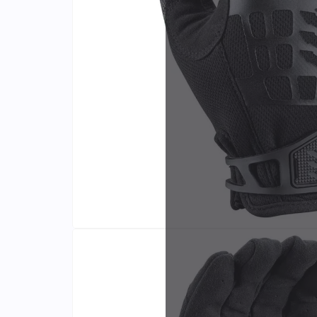
Identifiants
Porte-cartes
Plus de
d'expér