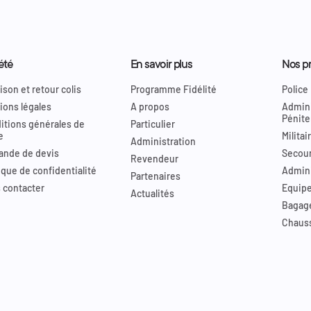
été
En savoir plus
Nos pr
ison et retour colis
Programme Fidélité
Police
ions légales
A propos
Admini
Pénite
itions générales de
Particulier
e
Militai
Administration
nde de devis
Secour
Revendeur
ique de confidentialité
Admini
Partenaires
 contacter
Equip
Actualités
Bagag
Chaus