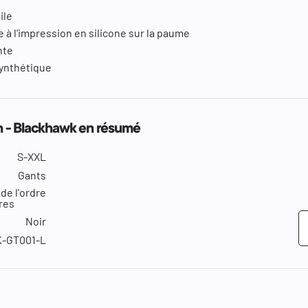
ile
à l'impression en silicone sur la paume
nte
synthétique
ian - Blackhawk en résumé
S-XXL
Gants
de l'ordre
ires
Noir
-GT001-L