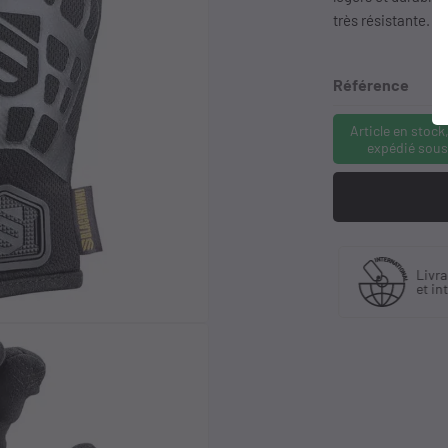
très résistante.
Référence
Article en stock
expédié sous
Fabriquant
 30 ans
Livra
et distributeur
ience
et in
exclusif