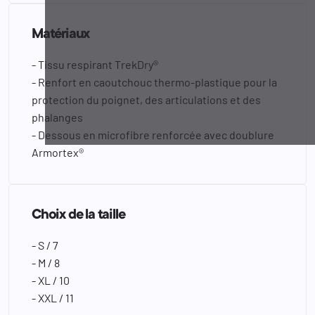
Matériaux
- Tissu respirant TrekDry®
- Renfort en caoutchouc thermo-plastique pour la
protection du poignet, des articulations et des
phalanges
- Dessous en microfibre renforcée avec doublure
Armortex®
Choix de la taille
- S / 7
- M / 8
- XL / 10
- XXL / 11