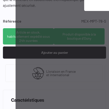
ajustement sécurisé.
Référence
MEX-MPT-78-S
Article en stock,
Produit disponible à la
habituellement expédié sous
boutique d'Osny
24h ouvrées
Ajouter au panier
Livraison en France
et international
Caractéristiques