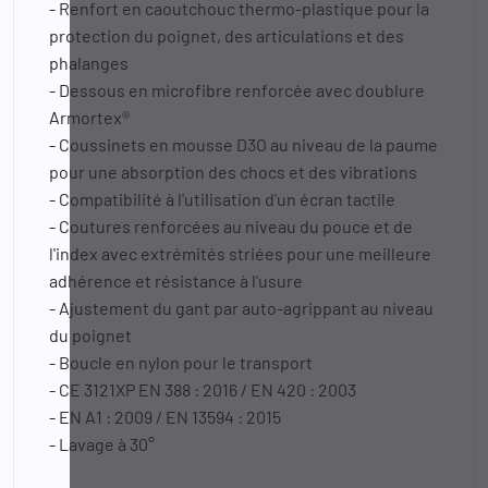
- Renfort en caoutchouc thermo-plastique pour la
protection du poignet, des articulations et des
phalanges
- Dessous en microfibre renforcée avec doublure
Armortex®
- Coussinets en mousse D3O au niveau de la paume
pour une absorption des chocs et des vibrations
- Compatibilité à l'utilisation d'un écran tactile
- Coutures renforcées au niveau du pouce et de
l'index avec extrémités striées pour une meilleure
adhérence et résistance à l'usure
- Ajustement du gant par auto-agrippant au niveau
du poignet
- Boucle en nylon pour le transport
- CE 3121XP EN 388 : 2016 / EN 420 : 2003
- EN A1 : 2009 / EN 13594 : 2015
- Lavage à 30°