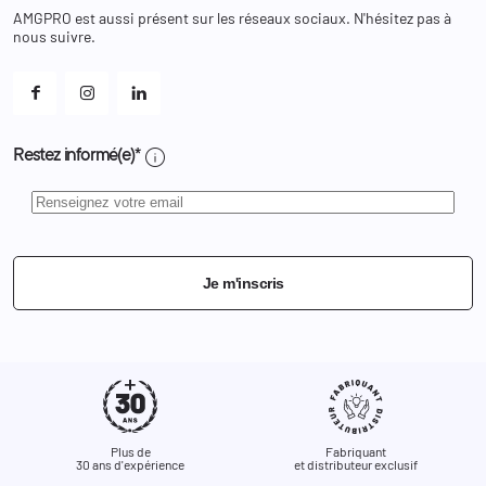
Changer votre mot de passe ?
AMGPRO est aussi présent sur les réseaux sociaux. N'hésitez pas à
Et les cookies ?
nous suivre.
Mes alertes
info
Restez informé(e)*
Je m'inscris
Plus de
Fabriquant
30 ans d'expérience
et distributeur exclusif