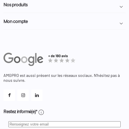
Conditions générales de vente
Programme Fidélité
Nos produits

Demande de devis
A propos
Politique de confidentialité
Particulier
Police Municipale | ASVP
Mon compte

Nous contacter
Administration
Administration Pénitentiaire
Revendeur
Militaire
Informations personnelles
Partenaires
Secours / Incendie
Commandes
Actualités
Administration
Avoirs
Equipements
Adresses
Bagagerie
Bons de réduction
Chaussures
Changer votre mot de passe ?
AMGPRO est aussi présent sur les réseaux sociaux. N'hésitez pas à
Et les cookies ?
nous suivre.
Mes alertes
info
Restez informé(e)*