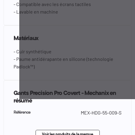
- Compatible avec les écrans tactiles
- Lavable en machine
Matériaux
- Cuir synthétique
- Paume antidérapante en silicone (technologie
Padlock™)
Gants Precision Pro Covert - Mechanix en
résumé
MEX-HDG-55-009-S
Référence
Voir les produits de la marque