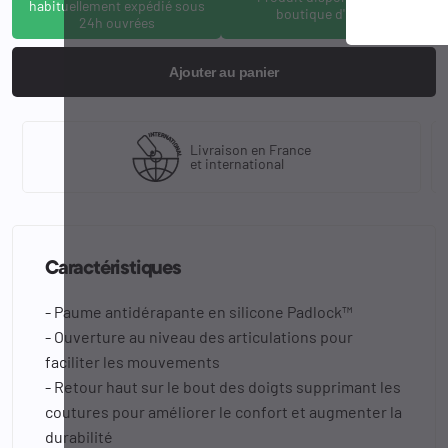
habituellement expédié sous
boutique d'Osny
24h ouvrées
Ajouter au panier
Livraison en France
et international
Caractéristiques
- Paume antidérapante en silicone Padlock™
- Ouverture au niveau des articulations pour
faciliter les mouvements
- Retour haut sur le bout des doigts supprimant les
coutures pour améliorer le confort et augmenter la
durabilité