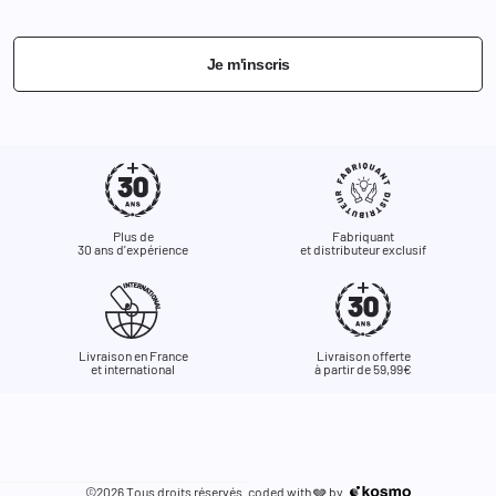
Je m'inscris
Plus de
Fabriquant
30 ans d'expérience
et distributeur exclusif
Livraison en France
Livraison offerte
et international
à partir de 59,99€
©2026 Tous droits réservés. coded with
by
🩶