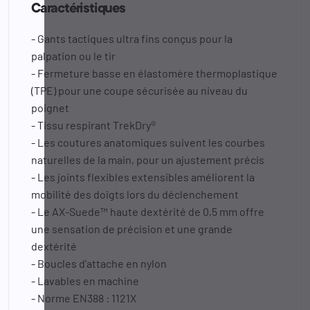
Caractéristiques
- Gants tactiques ultra fins conçus pour la
palpation ou le tir
- Fermeture basse en élastomère thermoplastique
(TPE) pour une coupe sécurisée au niveau du
poignet
- Tissu respirant TrekDry®
- Les coutures anatomiques suivent les courbes
naturelles de la main, pour un ajustement précis
- Les joints flexibles extensibles améliorent la
mobilité des doigts lors du déclenchement
- Le AX-Suede™ haute dextérité de 0,5 mm offre
une sensation de précision et une grande
dextérité
- Boucles d'attache en nylon
- Lavables en machine
- Norme EN388 : 1121X