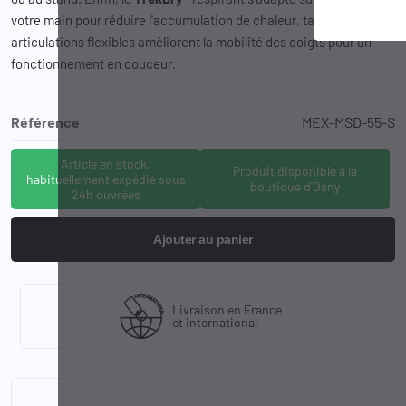
votre main pour réduire l'accumulation de chaleur, tandis que les
articulations flexibles améliorent la mobilité des doigts pour un
fonctionnement en douceur.
Référence
MEX-MSD-55-S
Article en stock,
Produit disponible à la
habituellement expédié sous
boutique d'Osny
24h ouvrées
Ajouter au panier
Livraison en France
et international