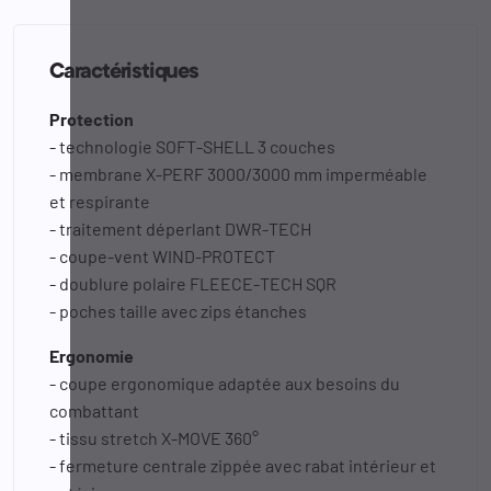
Caractéristiques
Protection
- technologie SOFT-SHELL 3 couches
- membrane X-PERF 3000/3000 mm imperméable
et respirante
- traitement déperlant DWR-TECH
- coupe-vent WIND-PROTECT
- doublure polaire FLEECE-TECH SQR
- poches taille avec zips étanches
Ergonomie
- coupe ergonomique adaptée aux besoins du
combattant
- tissu stretch X-MOVE 360°
- fermeture centrale zippée avec rabat intérieur et