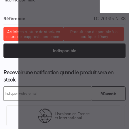
Référence
TC-201615-N-XS
Article en rupture de stock, en
Produit non disponible à la
cours de réapprovisionnement
boutique d'Osny
Indisponible
Recevoir une notification quand le produit sera en
stock
M'avertir
Livraison en France
et international