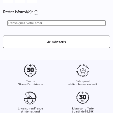
info
Restez informé(e)*
Je m'inscris
Plus de
Fabriquant
30 ans d'expérience
et distributeur exclusif
Livraison en France
Livraison offerte
et international
à partir de 59,99€