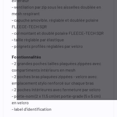
extérieur
- ventilation par zip sous les aisselles doublée en
mesh respirant
- capuche amovible, réglable et doublée polaire
FLEECE-TECH SQR
- col montant et doublé polaire FLEECE-TECH SQR
- taille réglable par élastique
- poignets profilés réglables par velcro
Fcontionnalités
- 2 grandes poches tailles plaquées zippées avec
compartiments intérieurs en mesh
- 2 poches bras plaquées zippées - velcro avec
emplacement stylo renforcé sur chaque bras
- 2 poches intérieures avec fermeture par velcro
- porte-nom (2 x 11,5 cm) et porte-grade (5 x 5 cm)
en velcro
- label d'identification