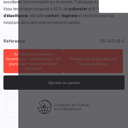
excellente fonctionnalité sur le terrain. Fabriquée à partir d’un
tissu technique composé à 92 % de
polyester
et 8 %
d’élasthanne
, elle allie
confort
,
légèreté
et praticité pour les
missions dans des environnements variés.
Référence
D5-3431-B-S
Article sur commande
fournisseur - expedié sous ~20
Produit non disponible à la
jours (sauf rupture de stock
boutique d'Osny
fabricant)
Ajouter au panier
Livraison en France
et international