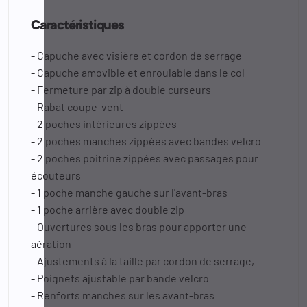
Caractéristiques
- Capuche avec visière et cordon de serrage
- Capuche amovible et enroulable dans le col
- Fermeture par zip à double curseurs
- Rabat coupe-vent
- 2 poches intérieures zippées
- 2 poches manches zippées avec bandes velcro
- 2 poches poitrine zippées avec passages pour
écouteurs
- 1 poche manche gauche sur l'avant-bras
- 1 poche arrière avec double zip
- Ouvertures sous les bras pour apporter une
aération
- Ajustements à la taille par cordon de serrage,
- Poignets ajustable par bande velcro
- Renforts manches sur les avant-bras