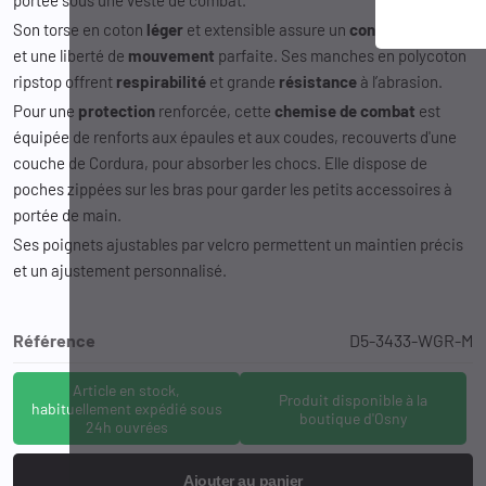
Son torse en coton
léger
et extensible assure un
confort
optimal
et une liberté de
mouvement
parfaite. Ses manches en polycoton
ripstop offrent
respirabilité
et grande
résistance
à l’abrasion.
Pour une
protection
renforcée, cette
chemise
de
combat
est
équipée de renforts aux épaules et aux coudes, recouverts d'une
couche de Cordura, pour absorber les chocs. Elle dispose de
poches zippées sur les bras pour garder les petits accessoires à
portée de main.
Ses poignets ajustables par velcro permettent un maintien précis
et un ajustement personnalisé.
Référence
D5-3433-WGR-M
Article en stock,
Produit disponible à la
habituellement expédié sous
boutique d'Osny
24h ouvrées
Ajouter au panier