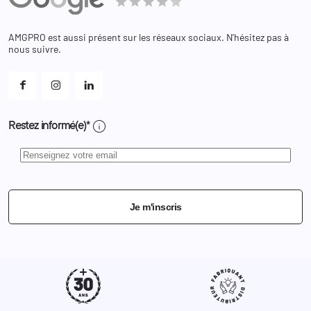
Bagagerie
Bons de réduction
Chaussures
Changer votre mot de passe ?
AMGPRO est aussi présent sur les réseaux sociaux. N'hésitez pas à
Et les cookies ?
nous suivre.
Mes alertes
info
Restez informé(e)*
Je m'inscris