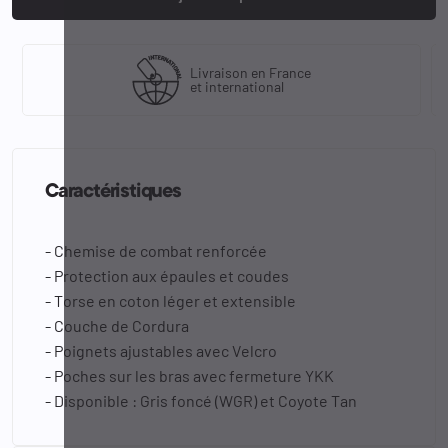
Livraison en France
et international
Caractéristiques
- Chemise de combat renforcée
- Protection aux épaules et coudes
- Torse en coton léger et extensible
- Couche de Cordura
- Poignets ajustables avec Velcro
- Poches sur les bras avec fermeture YKK
- Disponible : Gris foncé (WGR) et Coyote Tan