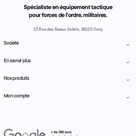
Spécialiste en équipement tactique
pour forces de l'ordre, militaires.
23 Rue des Beaux Soleils, 95520 Osny
Société

Livraison et retour colis
En savoir plus

Mentions légales
Conditions générales de vente
Programme Fidélité
Nos produits

Demande de devis
A propos
Politique de confidentialité
Particulier
Police Municipale | ASVP
Mon compte

Nous contacter
Administration
Administration Pénitentiaire
Revendeur
Militaire
Informations personnelles
Partenaires
Secours / Incendie
Commandes
Actualités
Administration
Avoirs
Equipements
Adresses