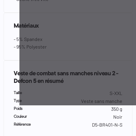
Matériaux
- 5% Spandex
- 95% Polyester
Veste de combat sans manches niveau 2 -
Defcon 5 en résumé
S-XXL
Taille
Veste sans manche
Type
350 g
Poids
Noir
Couleur
D5-BR401-N-S
Référence