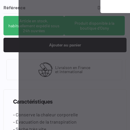
Référence
D5-BR401-N-S
Article en stock,
Produit disponible à la
habituellement expédié sous
boutique d'Osny
24h ouvrées
Ajouter au panier
Livraison en France
et international
Caractéristiques
- Conserve la chaleur corporelle
- Évacuation de la transpiration
- Sèche très vite