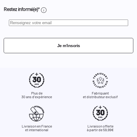
info
Restez informé(e)*
Je m'inscris
Plus de
Fabriquant
30 ans d'expérience
et distributeur exclusif
Livraison en France
Livraison offerte
et international
à partir de 59,99€