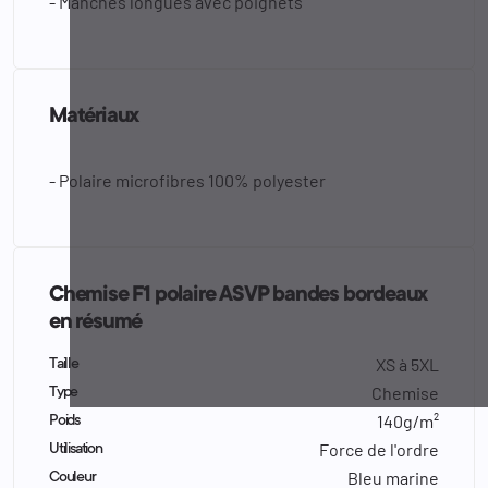
- Manches longues avec poignets
Matériaux
- Polaire microfibres 100% polyester
Chemise F1 polaire ASVP bandes bordeaux
en résumé
XS à 5XL
Taille
Chemise
Type
140g/m²
Poids
Force de l'ordre
Utilisation
Bleu marine
Couleur