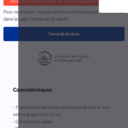
Article en rupture de stock, en cours de réapprovisionnement
Pour ce produit, vous devez nous communiquer la
référence
dans la page "Demande de devis".
Demande de devis
Livraison en France
et international
Caractéristiques
- Triple bande bordeaux appliquée devant et dos,
velcro grade 5 cm x 5 cm
- Col montant zippé