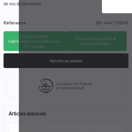
de vos déplacement
Référence
BK-44HT03BKR
Article en stock,
Produit disponible à la
habituellement expédié sous
boutique d'Osny
24h ouvrées
Ajouter au panier
Livraison en France
et international
Articles associés