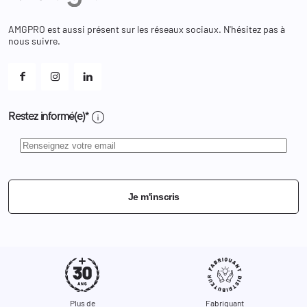
Bagagerie
Bons de réduction
Chaussures
Changer votre mot de passe ?
AMGPRO est aussi présent sur les réseaux sociaux. N'hésitez pas à
Et les cookies ?
nous suivre.
Mes alertes
info
Restez informé(e)*
Je m'inscris
Plus de
Fabriquant