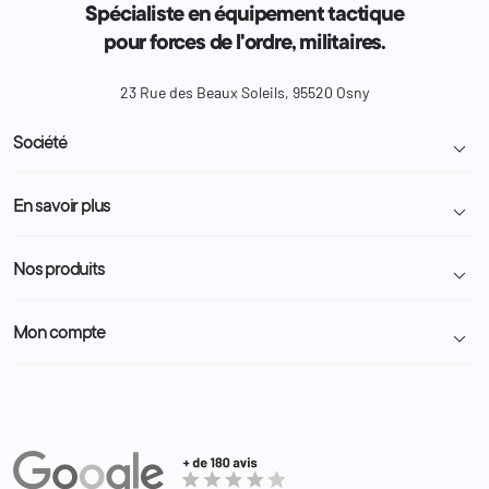
Spécialiste en équipement tactique
pour forces de l'ordre, militaires.
23 Rue des Beaux Soleils, 95520 Osny
Société

Livraison et retour colis
En savoir plus

Mentions légales
Conditions générales de vente
Programme Fidélité
Nos produits

Demande de devis
A propos
Politique de confidentialité
Particulier
Police Municipale | ASVP
Mon compte

Nous contacter
Administration
Administration Pénitentiaire
Revendeur
Militaire
Informations personnelles
Partenaires
Secours / Incendie
Commandes
Actualités
Administration
Avoirs
Equipements
Adresses