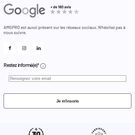
Avoirs
Equipements
Adresses
Bagagerie
Bons de réduction
Chaussures
Changer votre mot de passe ?
AMGPRO est aussi présent sur les réseaux sociaux. N'hésitez pas à
Et les cookies ?
nous suivre.
Mes alertes
info
Restez informé(e)*
Je m'inscris