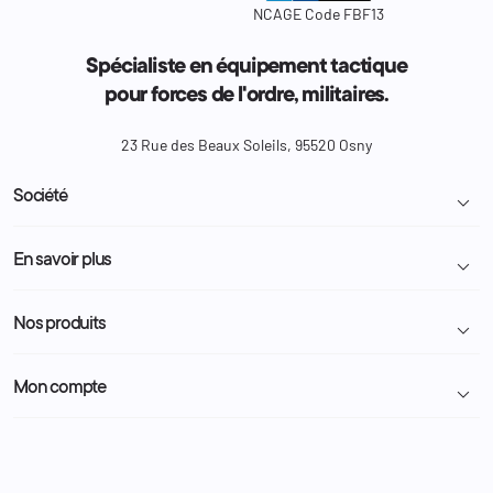
NCAGE Code FBF13
Spécialiste en équipement tactique
pour forces de l'ordre, militaires.
23 Rue des Beaux Soleils, 95520 Osny
Société

Livraison et retour colis
En savoir plus

Mentions légales
Conditions générales de vente
Programme Fidélité
Nos produits

Demande de devis
A propos
Politique de confidentialité
Particulier
Police Municipale | ASVP
Mon compte

Nous contacter
Administration
Administration Pénitentiaire
Revendeur
Militaire
Informations personnelles
Partenaires
Secours / Incendie
Commandes
Actualités
Administration