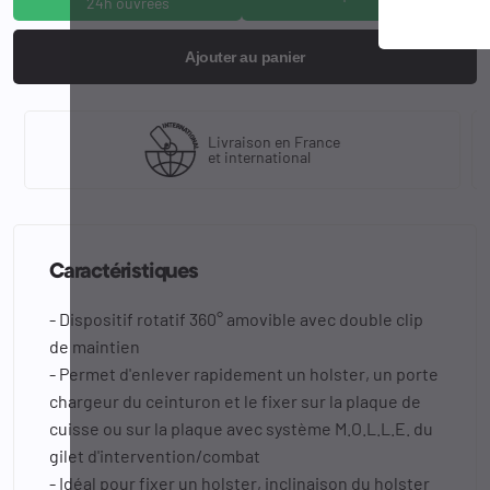
24h ouvrées
Ajouter au panier
Livraison en France
et international
Caractéristiques
- Dispositif rotatif 360° amovible avec double clip
de maintien
- Permet d'enlever rapidement un holster, un porte
chargeur du ceinturon et le fixer sur la plaque de
cuisse ou sur la plaque avec système M.O.L.L.E. du
gilet d'intervention/combat
- Idéal pour fixer un holster, inclinaison du holster