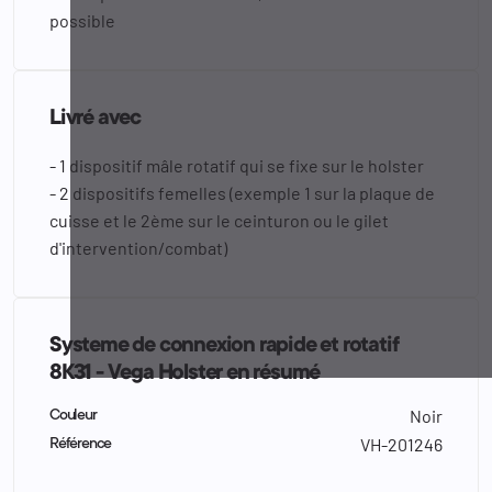
possible
Livré avec
- 1 dispositif mâle rotatif qui se fixe sur le holster
- 2 dispositifs femelles (exemple 1 sur la plaque de
cuisse et le 2ème sur le ceinturon ou le gilet
d'intervention/combat)
Systeme de connexion rapide et rotatif
8K31 - Vega Holster en résumé
Noir
Couleur
VH-201246
Référence