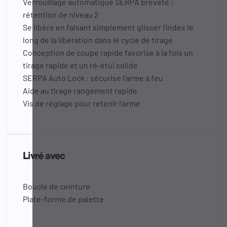
Verrouillage automatique SERPA breveté :
rétention de niveau 2
Se libère en faisant simplement glisser l'index le
long de la libération dans le cycle de tirage
Conception de coupe rapide favorise à la fois un
tirage rapide et un ré-étui solide
SERPA Auto Lock : sécurise l'arme à feu
Aide au tirage rangement rapide
Vis de réglage pour retenir l'arme
Livré avec
Boucle de ceinture
Plate-forme de palette