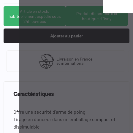
Article en stock,
Produit disponible à la
habituellement expédié sous
boutique d'Osny
24h ouvrées
Ajouter au panier
Livraison en France
et international
Caractéristiques
Offre une sécurité d'arme de poing
Tirage en douceur dans un emballage compact et
dissimulable