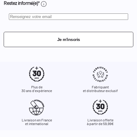
info
Restez informé(e)*
Je m'inscris
Plus de
Fabriquant
30 ans d'expérience
et distributeur exclusif
Livraison en France
Livraison offerte
et international
à partir de 59,99€