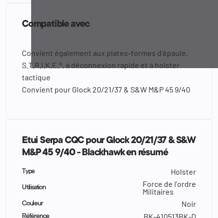
Compatible avec
Convient également aux plates-formes d'épaule,
S.T.R.I.K.E.®, à déconnexion rapide et à holster
tactique
Convient pour Glock 20/21/37 & S&W M&P 45 9/40
Etui Serpa CQC pour Glock 20/21/37 & S&W
M&P 45 9/40 - Blackhawk en résumé
Holster
Type
Force de l'ordre
Utilisation
Militaires
Noir
Couleur
BK-410513BK-D
Référence