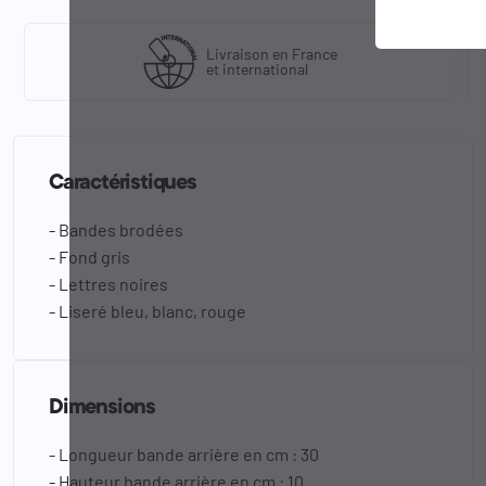
Livraison en France
et international
Caractéristiques
- Bandes brodées
- Fond gris
- Lettres noires
- Liseré bleu, blanc, rouge
Dimensions
- Longueur bande arrière en cm : 30
- Hauteur bande arrière en cm : 10