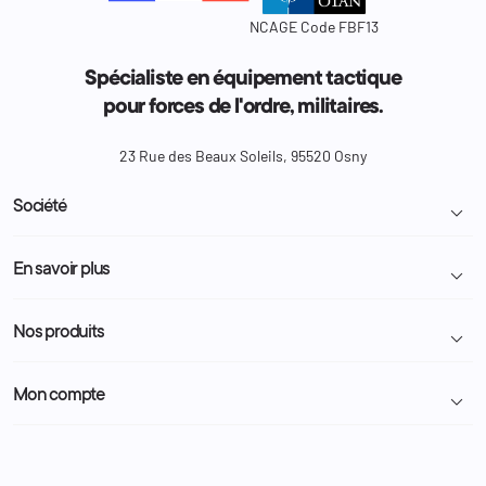
NCAGE Code FBF13
Spécialiste en équipement tactique
pour forces de l'ordre, militaires.
23 Rue des Beaux Soleils, 95520 Osny
Société

Livraison et retour colis
En savoir plus

Mentions légales
Conditions générales de vente
Programme Fidélité
Nos produits

Demande de devis
A propos
Politique de confidentialité
Particulier
Police Municipale | ASVP
Mon compte

Nous contacter
Administration
Administration Pénitentiaire
Revendeur
Militaire
Informations personnelles
Partenaires
Secours / Incendie
Commandes