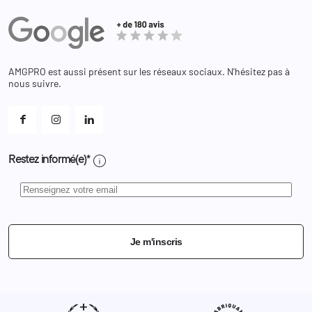
Actualités
Administration
Avoirs
Equipements
Adresses
Bagagerie
Bons de réduction
Chaussures
Changer votre mot de passe ?
AMGPRO est aussi présent sur les réseaux sociaux. N'hésitez pas à
Et les cookies ?
nous suivre.
Mes alertes
info
Restez informé(e)*
Je m'inscris