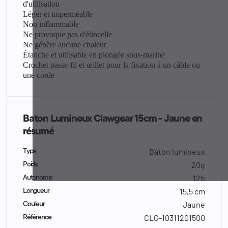
d'utilisation
Léger et imperméable
Non inflammable
Ne provoque pas d'étincelle
Ne génère aucune chaleur
Étanche et utilisable en plongée sous-marine
Crochet passe-fil et œillet pour la fixation à un câble ou
une corde
Baton Lumineux Clawgear 15cm - Jaune en
résumé
Bâton lumineux
Type
20g
Poids
12h
Autonomie
15,5 cm
Longueur
Jaune
Couleur
CLG-10311201500
Référence