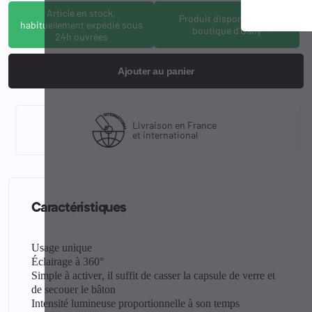
Article en stock,
Produit disponible à la
habituellement expédié sous
boutique d'Osny
24h ouvrées
Ajouter au panier
Livraison en France
et international
Caractéristiques
Usage unique
Éclairage à 360°
Simple à activer, il suffit de casser la capsule de verre et
de secouer le bâton
Intensité lumineuse proportionnelle à son temps