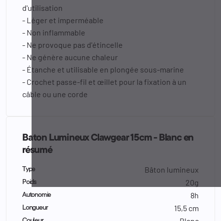
d'utilisation
- Léger et imperméable
- Non inflammable
- Ne provoque pas d'étincelle
- Ne génère aucune chaleur
- Étanche et utilisable en plongée sous-marine
- Crochet passe-fil et œillet pour la fixation à un
câble ou une corde
Baton Lumineux Clawgear 15cm - Blanc en
résumé
Bâton lumineux
Type
20g
Poids
8h
Autonomie
15,5 cm
Longueur
Blanc
Couleur