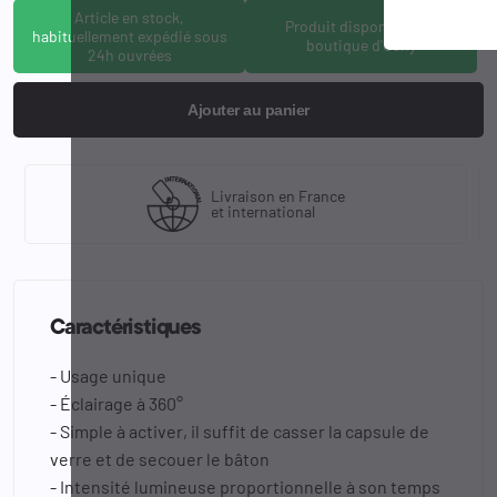
Article en stock,
Produit disponible à la
habituellement expédié sous
boutique d'Osny
24h ouvrées
Ajouter au panier
Livraison en France
et international
Caractéristiques
- Usage unique
- Éclairage à 360°
- Simple à activer, il suffit de casser la capsule de
verre et de secouer le bâton
- Intensité lumineuse proportionnelle à son temps