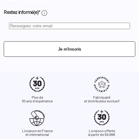
info
Restez informé(e)*
Je m'inscris
Plus de
Fabriquant
30 ans d'expérience
et distributeur exclusif
Livraison en France
Livraison offerte
et international
à partir de 59,99€