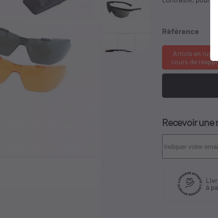
Référence
keyboard_arrow_right
Article en rupt
cours de réapp
Recevoir une n
Livraison offerte
Plus de
à partir de 59,99€
d'expér