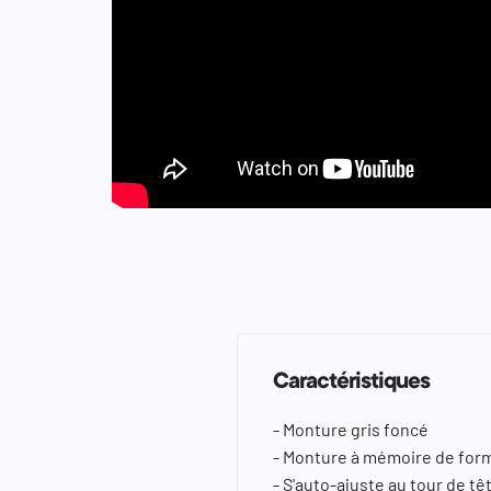
keyboard_arrow_left
keyboard_arrow_right
Caractéristiques
- Monture gris foncé
- Monture à mémoire de for
- S'auto-ajuste au tour de t