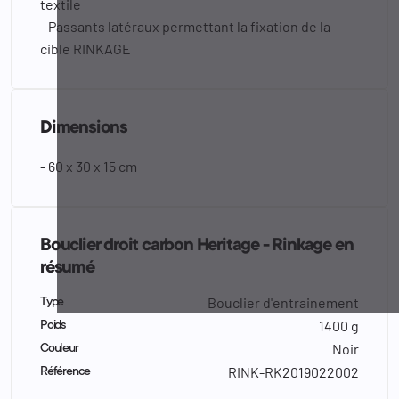
textile
- Passants latéraux permettant la fixation de la
cible RINKAGE
Dimensions
- 60 x 30 x 15 cm
Bouclier droit carbon Heritage - Rinkage en
résumé
Bouclier d'entrainement
Type
1400 g
Poids
Noir
Couleur
RINK-RK2019022002
Référence