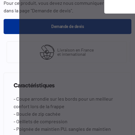
Pour ce produit, vous devez nous communiquer la
référence
dans la page "Demande de devis".
Demande de devis
Livraison en France
et international
Caractéristiques
- Coupe arrondie sur les bords pour un meilleur
confort lors de la frappe
- Boucle de zip cachée
- Oeillets de compression
- Poignée de maintien PU, sangles de maintien