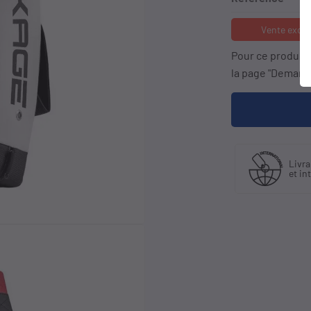
Vente exclu
Pour ce produit
la page "Demande
Fabriquant
Livraison en France
et distributeur
et international
exclusif