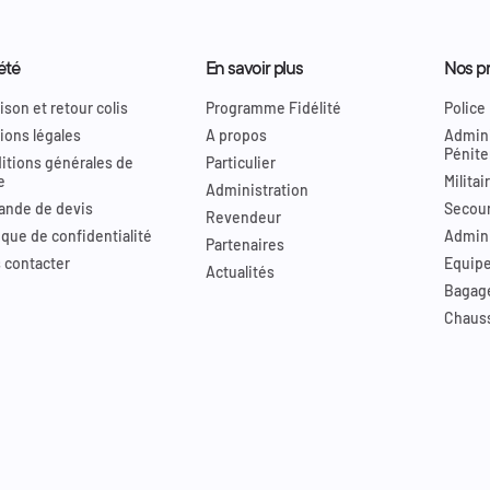
été
En savoir plus
Nos pr
ison et retour colis
Programme Fidélité
Police
ions légales
A propos
Admini
Pénite
itions générales de
Particulier
e
Militai
Administration
nde de devis
Secour
Revendeur
ique de confidentialité
Admini
Partenaires
 contacter
Equip
Actualités
Bagag
Chaus