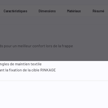
Caractéristiques
Dimensions
Matériaux
Résumé
ds pour un meilleur confort lors de la frappe
ngles de maintien textile
nt la fixation de la cible RINKAGE