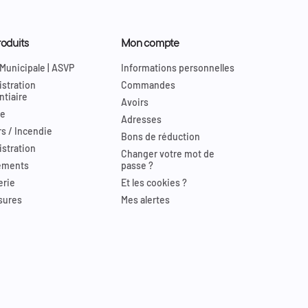
oduits
Mon compte
 Municipale | ASVP
Informations personnelles
stration
Commandes
ntiaire
Avoirs
re
Adresses
s / Incendie
Bons de réduction
stration
Changer votre mot de
ements
passe ?
erie
Et les cookies ?
sures
Mes alertes