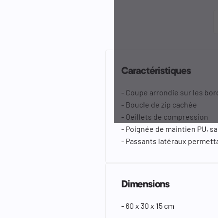
Caractéristiques
- Coupe arrondie sur les bor
- Boucle de zip cachée
- Oeillets de compression
- Poignée de maintien PU, sa
- Passants latéraux permetta
Dimensions
- 60 x 30 x 15 cm