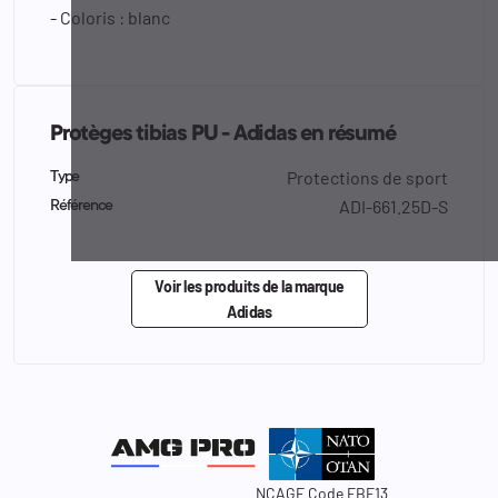
- Coloris : blanc
Protèges tibias PU - Adidas en résumé
Protections de sport
Type
ADI-661.25D-S
Référence
Voir les produits de la marque
Adidas
NCAGE Code FBF13