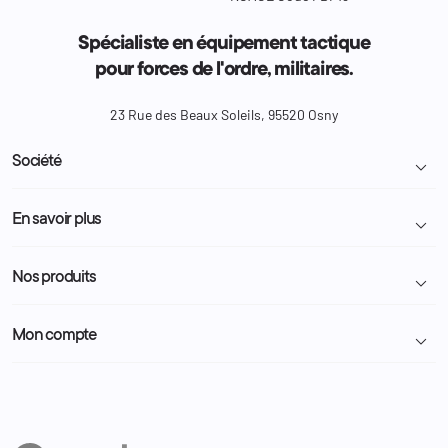
Spécialiste en équipement tactique
pour forces de l'ordre, militaires.
23 Rue des Beaux Soleils, 95520 Osny
Société

Livraison et retour colis
En savoir plus

Mentions légales
Conditions générales de vente
Programme Fidélité
Nos produits

Demande de devis
A propos
Politique de confidentialité
Particulier
Police Municipale | ASVP
Mon compte

Nous contacter
Administration
Administration Pénitentiaire
Revendeur
Militaire
Informations personnelles
Partenaires
Secours / Incendie
Commandes
Actualités
Administration
Avoirs