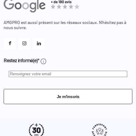
Equipements
Adresses
Bagagerie
Bons de réduction
Chaussures
Changer votre mot de passe ?
AMGPRO est aussi présent sur les réseaux sociaux. N'hésitez pas à
Et les cookies ?
nous suivre.
Mes alertes
info
Restez informé(e)*
Je m'inscris