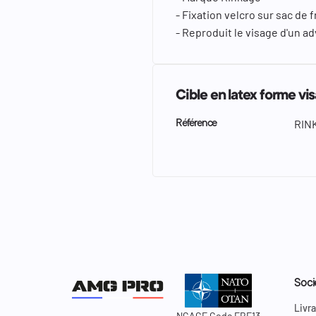
- Fixation velcro sur sac de
- Reproduit le visage d'un a
Cible en latex forme vi
RIN
Référence
Soci
Livra
NCAGE Code FBF13