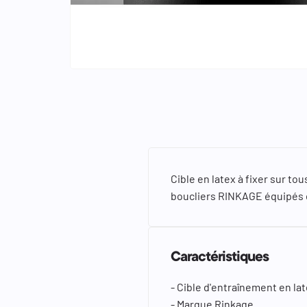
keyboard_arrow_left
keyboard_arrow_right
Cible en latex à fixer sur t
boucliers RINKAGE équipés 
Caractéristiques
- Cible d'entraînement en la
- Marque Rinkage