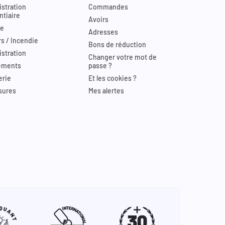
stration
Commandes
ntiaire
Avoirs
re
Adresses
s / Incendie
Bons de réduction
stration
Changer votre mot de
ements
passe ?
erie
Et les cookies ?
sures
Mes alertes