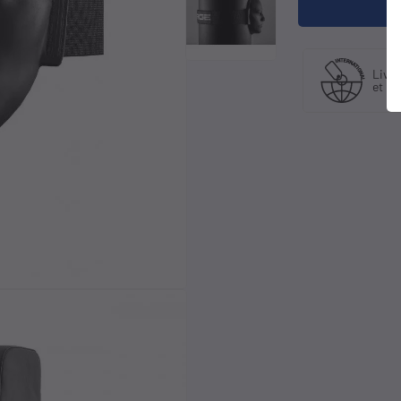
Fabriquant
Livraison en France
et distributeur
et international
exclusif