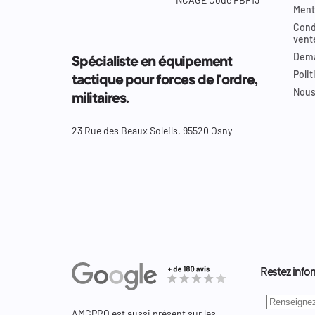
Ment
Cond
vent
Dema
Spécialiste en équipement
Polit
tactique pour forces de l'ordre,
Nous
militaires.
23 Rue des Beaux Soleils, 95520 Osny
Restez infor
AMGPRO est aussi présent sur les