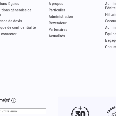
ions légales
A propos
Admini
Pénite
itions générales de
Particulier
e
Militai
Administration
nde de devis
Secour
Revendeur
ique de confidentialité
Admini
Partenaires
 contacter
Equip
Actualités
Bagag
Chaus
info
mé(e)*