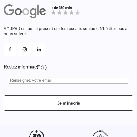
Administration
Avoirs
Equipements
Adresses
Bagagerie
Bons de réduction
Chaussures
Changer votre mot de passe ?
AMGPRO est aussi présent sur les réseaux sociaux. N'hésitez pas à
Et les cookies ?
nous suivre.
Mes alertes
info
Restez informé(e)*
Je m'inscris