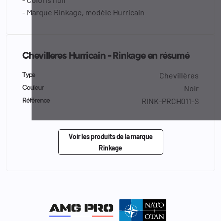
- Marque Rinkage, modèle Hurricain
Chevilleres Hurricain - Rinkage en résumé
Chevillères
Type
Noir
Couleur
RINK-PRCH011-S
Référence
Voir les produits de la marque
Rinkage