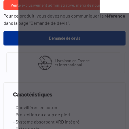
Vente exclusivement administrative, merci de nous consulter
Pour ce produit, vous devez nous communiquer la
référence
dans la page "Demande de devis".
Demande de devis
Livraison en France
et international
Caractéristiques
- Chevillères en coton
- Protection du coup de pied
- Système absorbant XRD intégré
- Coloris noir