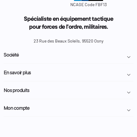
NCAGE Code FBF13
Spécialiste en équipement tactique
pour forces de l'ordre, militaires.
23 Rue des Beaux Soleils, 95520 Osny
Société

Livraison et retour colis
En savoir plus

Mentions légales
Conditions générales de vente
Programme Fidélité
Nos produits

Demande de devis
A propos
Politique de confidentialité
Particulier
Police Municipale | ASVP
Mon compte

Nous contacter
Administration
Administration Pénitentiaire
Revendeur
Militaire
Informations personnelles
Partenaires
Secours / Incendie
Commandes
Actualités