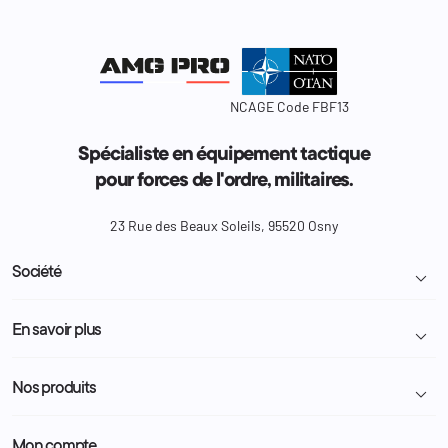
NCAGE Code FBF13
Spécialiste en équipement tactique
pour forces de l'ordre, militaires.
23 Rue des Beaux Soleils, 95520 Osny
Société

Livraison et retour colis
En savoir plus

Mentions légales
Conditions générales de vente
Programme Fidélité
Nos produits

Demande de devis
A propos
Politique de confidentialité
Particulier
Police Municipale | ASVP
Mon compte