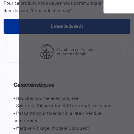
Pour ce produit, vous devez nous communiquer la
référence
dans la page "Demande de devis".
Demande de devis
Livraison en France
et international
Caractéristiques
- Bouclier courbe avec poignée
- Système d'absorption XRD des ondes de choc
- Passants pour fixer la cible latex (vendue
séparément)
- Marque Rinkage, modèle Conquest