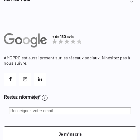

Nous contacter
Administration
Administration Pénitentiaire
Revendeur
Militaire
Informations personnelles
Partenaires
Secours / Incendie
Commandes
Actualités
Administration
Avoirs
Equipements
Adresses
Bagagerie
Bons de réduction
Chaussures
Changer votre mot de passe ?
AMGPRO est aussi présent sur les réseaux sociaux. N'hésitez pas à
Et les cookies ?
nous suivre.
Mes alertes
info
Restez informé(e)*
Je m'inscris