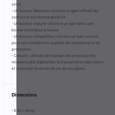
vôtre
- Un boxeur débutant choisira un gant offrant du
confort et une bonne aération
- Un boxeur régulier choisira un gant avec une
bonne résistance à l'usure
- Un boxeur compétiteur choisira un gant en cuir
pour ses excellentes qualités de résistance et de
protection
- Conseil : Utilisez des bandes de boxes (ou des
mitaines) afin d'absorber la transpiration des mains
et prolonger la durée de vie de vos gants.
Dimensions
- 6 Oz < 45 kg