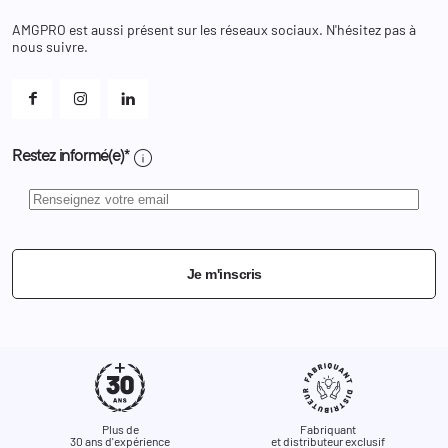
Chaussures
Changer votre mot de passe ?
AMGPRO est aussi présent sur les réseaux sociaux. N'hésitez pas à
Et les cookies ?
nous suivre.
Mes alertes
info
Restez informé(e)*
Je m'inscris
Plus de
Fabriquant
30 ans d'expérience
et distributeur exclusif