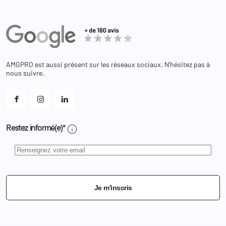
Partenaires
Secours / Incendie
Commandes
Actualités
Administration
Avoirs
Equipements
Adresses
Bagagerie
Bons de réduction
Chaussures
Changer votre mot de passe ?
AMGPRO est aussi présent sur les réseaux sociaux. N'hésitez pas à
Et les cookies ?
nous suivre.
Mes alertes
info
Restez informé(e)*
Je m'inscris