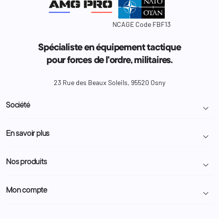
NCAGE Code FBF13
Spécialiste en équipement tactique
pour forces de l'ordre, militaires.
23 Rue des Beaux Soleils, 95520 Osny
Société

Livraison et retour colis
En savoir plus

Mentions légales
Conditions générales de vente
Programme Fidélité
Nos produits

Demande de devis
A propos
Politique de confidentialité
Particulier
Police Municipale | ASVP
Mon compte

Nous contacter
Administration
Administration Pénitentiaire
Revendeur
Militaire
Informations personnelles