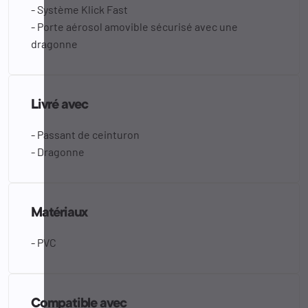
- Système Klick Fast
- Porte aérosol amovible sécurisé avec une
dragonne
Livré avec
- Passant de ceinturon
- Dragonne
Matériaux
- PVC
Compatible avec