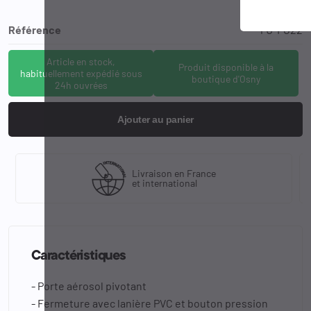
Référence
PJ-FG22
Article en stock,
Produit disponible à la
habituellement expédié sous
boutique d'Osny
24h ouvrées
Ajouter au panier
Livraison en France
et international
Caractéristiques
- Porte aérosol pivotant
- Fermeture avec lanière PVC et bouton pression