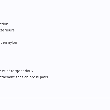
nction
xtérieurs
ant en nylon
ide et détergent doux
étachant sans chlore ni javel