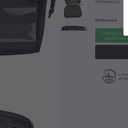
interventions.
Référence
keyboard_arrow_right
Article en stock
expédié sous
quant
Livraison en France
Liv
tributeur
et international
à pa
if