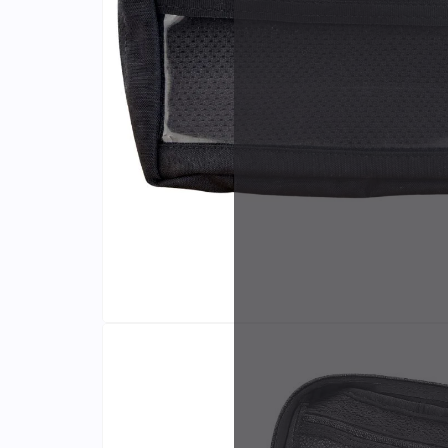
Identifiants
Porte-cartes
Fabri
et dis
exclus