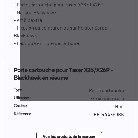
- Porte-cartouche pour Taser X26 et X26P
- Marque Blackhawk
- Ambidextre
- Fixation au ceinturon ou sur holster Serpa
Blackhawk
- Fabriqué en fibre de carbone
Porte cartouche pour Taser X26/X26P -
Blackhawk en résumé
Porte cartouche
Type
Force de l'ordre
Utilisation
Noir
Couleur
BH-44A890BK
Référence
Voir les produits de la marque