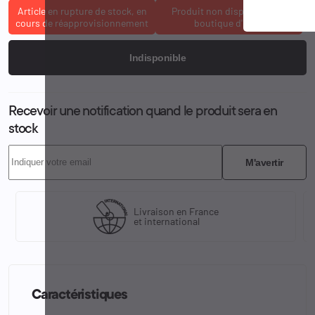
Article en rupture de stock, en
Produit non disponible à la
cours de réapprovisionnement
boutique d'Osny
Indisponible
Recevoir une notification quand le produit sera en
stock
M'avertir
Livraison en France
et international
Caractéristiques