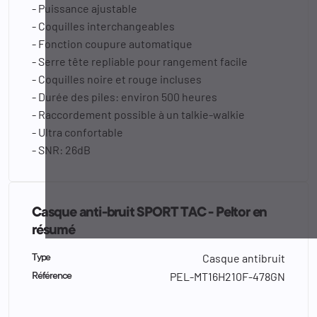
- Puissance ajustable
- Coquilles interchangeables
- Fonction coupure automatique
- Serre tête repliable pour rangement facile
- Coquilles noire et rouge incluses
- Durée des piles: environ 500 heures
- Raccordement possible à un talkie-walkie
- Ultra confortable
- SNR: 26dB
Casque anti-bruit SPORT TAC - Peltor en
résumé
Casque antibruit
Type
PEL-MT16H210F-478GN
Référence