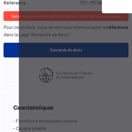
Référence
PEL-MT16H210F-478GN
Vente exclusivement administrative, merci de nous consulter
Pour ce produit, vous devez nous communiquer la
référence
dans la page "Demande de devis".
Demande de devis
Livraison en France
et international
Caractéristiques
- Fonction à modulation sonore
- Casque pliable