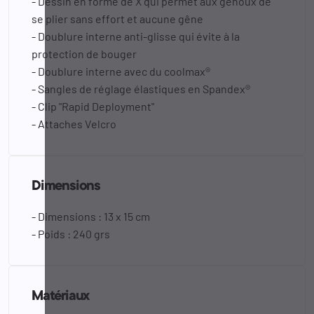
- Dessin en forme de X qui permet aux genoux de
se plier sans effort et aucune gêne
- Doublure interne anti-glisse qui évite à la
protection de bouger
- Doublure interne avec du coolmax®
- Sangles de réglage élastiques en Spandex®
- Clip "Rapid Deployment"
- Attaches Velcro
Dimensions
- Dimensions : 13 x 15 cm
- Poids : 240 grs
Matériaux