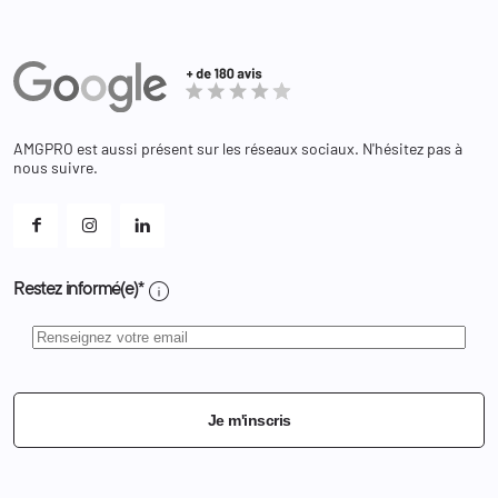
Partenaires
Secours / Incendie
Commandes
Actualités
Administration
Avoirs
Equipements
Adresses
Bagagerie
Bons de réduction
Chaussures
Changer votre mot de passe ?
AMGPRO est aussi présent sur les réseaux sociaux. N'hésitez pas à
Et les cookies ?
nous suivre.
Mes alertes
info
Restez informé(e)*
Je m'inscris