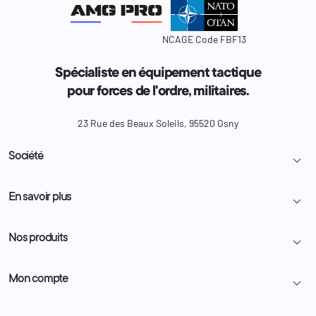
NCAGE Code FBF13
Spécialiste en équipement tactique
pour forces de l'ordre, militaires.
23 Rue des Beaux Soleils, 95520 Osny
Société

Livraison et retour colis
En savoir plus

Mentions légales
Conditions générales de vente
Programme Fidélité
Nos produits

Demande de devis
A propos
Politique de confidentialité
Particulier
Police Municipale | ASVP
Mon compte

Nous contacter
Administration
Administration Pénitentiaire
Revendeur
Militaire
Informations personnelles