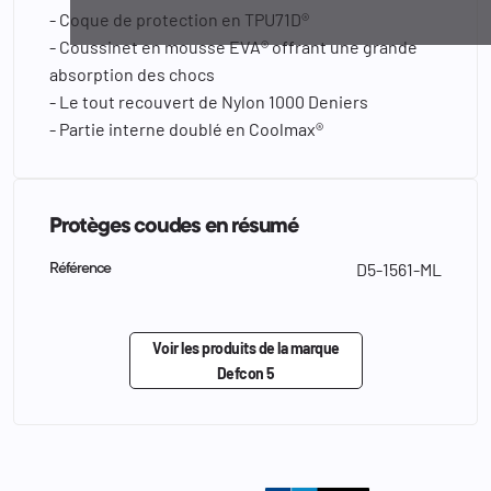
- Coque de protection en TPU71D®
- Coussinet en mousse EVA® offrant une grande
absorption des chocs
- Le tout recouvert de Nylon 1000 Deniers
- Partie interne doublé en Coolmax®
Protèges coudes en résumé
D5-1561-ML
Référence
Voir les produits de la marque
Defcon 5