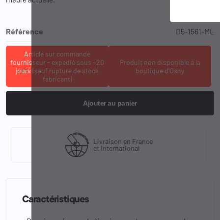
Référence
D5-1561-ML
Article sur commande
fournisseur - expedié sous ~20
Produit non disponible à la
jours (sauf rupture de stock
boutique d'Osny
fabricant)
Ajouter au panier
Livraison en France
et international
Caractéristiques