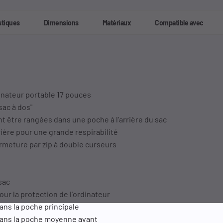
stiques
Dimensions
Matériaux
Compatible avec
inateur portable 17 pouces
"sac à dos"
t être rangées dans une poche à l'arrière du sac
rrière pour une grande respirabilité
fermeture par zip à double curseurs
sac
r la protection de l'ordinateur
ans la poche principale
dans la poche moyenne avant