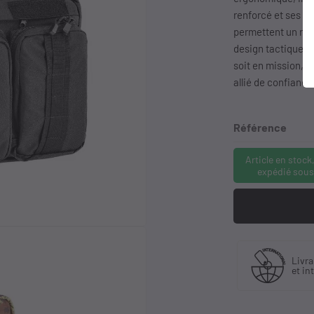
renforcé et ses m
permettent un ran
design tactique as
soit en mission, 
allié de confiance
Référence
Article en stock
expédié sous
Fabriquant
Livraison en France
et distributeur
et international
exclusif