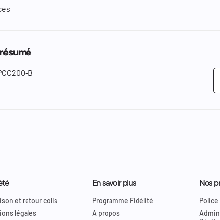
ces
 résumé
PCC200-B
été
En savoir plus
Nos pr
ison et retour colis
Programme Fidélité
Police
ions légales
A propos
Admini