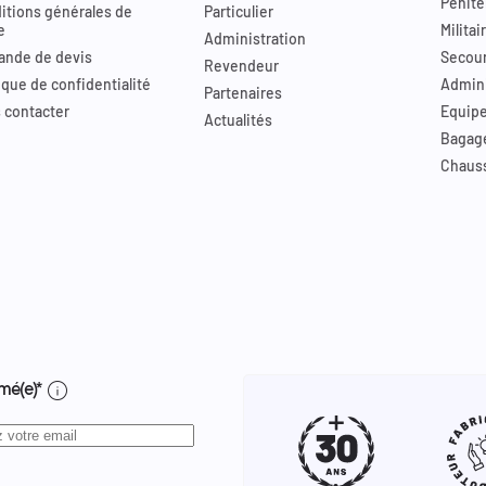
Pénite
itions générales de
Particulier
e
Militai
Administration
nde de devis
Secour
Revendeur
ique de confidentialité
Admini
Partenaires
 contacter
Equip
Actualités
Bagag
Chaus
info
mé(e)*