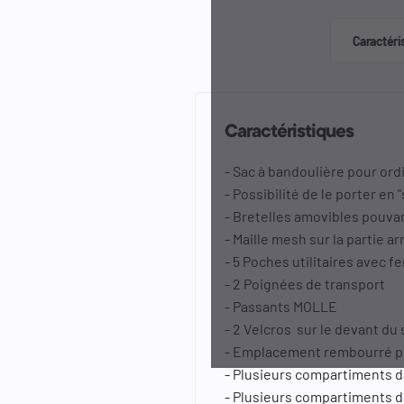
Caractéri
Caractéristiques
- Sac à bandoulière pour ord
- Possibilité de le porter en 
- Bretelles amovibles pouvan
- Maille mesh sur la partie a
- 5 Poches utilitaires avec 
- 2 Poignées de transport
- Passants MOLLE
- 2 Velcros sur le devant du 
- Emplacement rembourré pou
- Plusieurs compartiments d
- Plusieurs compartiments 