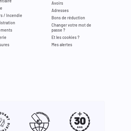
ntiaire
Avoirs
re
Adresses
s / Incendie
Bons de réduction
stration
Changer votre mot de
ements
passe ?
erie
Et les cookies ?
sures
Mes alertes