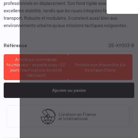
professionnels en déplacement. Son fond rigide assure une
excellente stabilité, tandis que les roues intégrées facilitent le
transport. Robuste et modulaire, il convient aussi bien aux
environnements urbains qu’aux missions tactiques exigeantes.
Référence
D5-XY003-B
Article sur commande
fournisseur - expedié sous ~20
Produit non disponible à la
jours (sauf rupture de stock
boutique d'Osny
fabricant)
Ajouter au panier
Livraison en France
et international