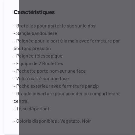
Caractéristiques
- Bretelles pour porter le sac sur le dos
- Sangle bandoulière
- Poignée pour le port à la main avec fermeture par
boutons pression
- Poignée télescopique
- Equipé de 2 Roulettes
- Pochette porte nom sur une face
- Velcro carré sur une face
- Poche extérieur avec fermeture par zip
- Grande ouverture pour accéder au compartiment
central
- Tissu déperlant
- Coloris disponibles : Vegetato, Noir