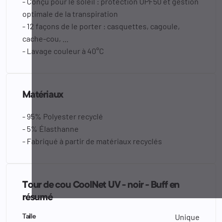
- Conçu pour le soleil : protection UPF50 et gestion
optimale de la transpiration
- 12 façons de le porter : casquettes, cagoule,
cache-cou, ...
- Lavage couleur à 40°C
Matériaux
- 95% Polyester recyclé
- 5% Élasthanne
- Fabriqué à partir de matériaux recyclés
Tour de cou CoolNet UV - noir - Buff en
résumé
Unique
Taille