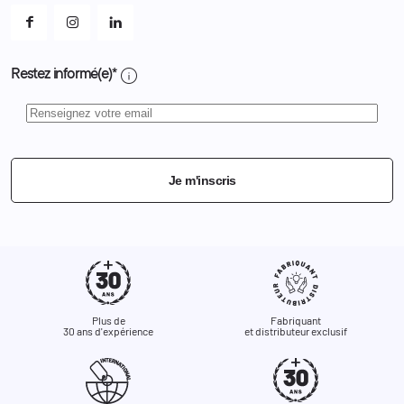
info
Restez informé(e)*
Je m'inscris
Plus de
Fabriquant
30 ans d'expérience
et distributeur exclusif