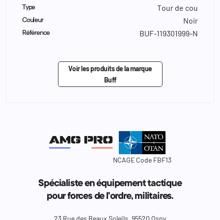
Tour de cou
Type
Noir
Couleur
BUF-119301999-N
Référence
Voir les produits de la marque
Buff
NCAGE Code FBF13
Spécialiste en équipement tactique
pour forces de l'ordre, militaires.
23 Rue des Beaux Soleils, 95520 Osny