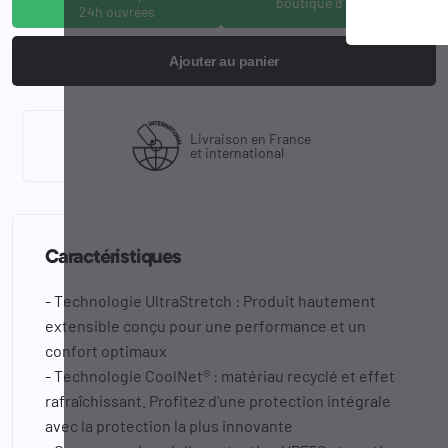
boutique d'Osny
24h ouvrées
Ajouter au panier
Livraison en France
et international
Caractéristiques
- Technologie UltraStretch : Produit hautement
extensible conçu pour une performance et un
confort optimaux
- Technologie CoolNet® : matériau recyclé et effet
rafraîchissant. Profitez d'une protection intégrale
avec la protection la plus innovante