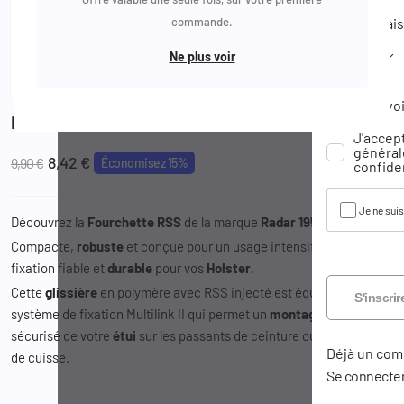
Mot de pas
Date de nai
commande.
Email
Ne plus voir
Jour
Réinitialise
Recevoi
Fourchette RSS - Radar 1957
J'accep
Je ne suis
générale
8,42 €
9,90 €
Économisez 15%
confiden
Je ne sui
Découvrez la
Fourchette
RSS
de la marque
Radar
1957
.
Compacte,
robuste
et conçue pour un usage intensif, il offre une
fixation fiable et
durable
pour vos
Holster
.
Cette
glissière
en polymère avec RSS injecté est équipée du
S'inscrir
système de fixation Multilink II qui permet un
montage
optimal
et
sécurisé de votre
étui
sur les passants de ceinture ou les supports
Déjà un com
de cuisse.
Se connecte