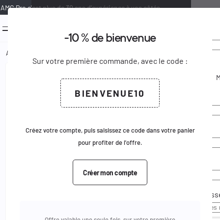
AMG Pro c'est plus de 30 ans d'expérience à vos côtés.
0
menu
-10 % de bienvenue
Bienven
Créer u
keyboard_arrow_down
keyboard_arrow_up
Ajouter au panier
Accueil
Equipements
Pour armes
Accessoires armement
Fourche
Sur votre première commande, avec le code :
Civilité
keyboard_arrow_right
Voir le produit complet
M.
Email
BIENVENUE10
Prénom
Mot de pass
Nom
Créez votre compte, puis saisissez ce code dans votre panier
pour profiter de l'offre.
Email
Créer mon compte
Pas de comp
Mot de pass
Offre valable une seule fois, sur votre première