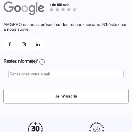
Equipements
Adresses
Bagagerie
Bons de réduction
Chaussures
Changer votre mot de passe ?
AMGPRO est aussi présent sur les réseaux sociaux. N'hésitez pas
Et les cookies ?
à nous suivre.
Mes alertes
info
Restez informé(e)*
Je m'inscris