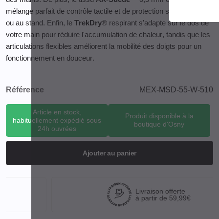
mélange parfait de contrôle tactile et de protection sur le terrain
ou au stand. Enfin, le
TrekDry
® respirant s'adapte sur le dos de
votre main pour réduire l'accumulation de chaleur, tandis que les
articulations flexibles améliorent la mobilité des doigts pour un
fonctionnement en douceur.
Référence
MEX-MSD-55-W-510
Article en stock,
Produit disponible à la
habituellement expédié sous
boutique d'Osny
24h ouvrées
Ajouter au panier
Livraison offerte
à partir de 59,99€