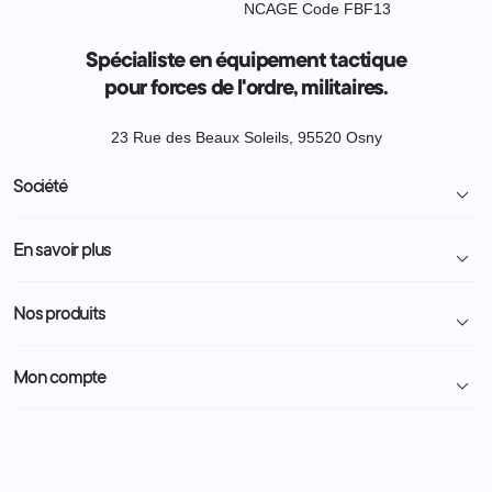
NCAGE Code FBF13
Spécialiste en équipement tactique
pour forces de l'ordre, militaires.
23 Rue des Beaux Soleils, 95520 Osny
Société

Livraison et retour colis
En savoir plus

Mentions légales
Conditions générales de vente
Programme Fidélité
Nos produits

Demande de devis
A propos
Politique de confidentialité
Particulier
Police Municipale | ASVP
Nous contacter
Mon compte

Administration
Administration Pénitentiaire
Revendeur
Militaire
Informations personnelles
Partenaires
Secours / Incendie
Commandes
Actualités
Administration
Avoirs