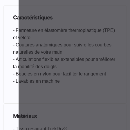
Caractéristiques
- Fermeture en élastomère thermoplastique (TPE)
et velcro
- Coutures anatomiques pour suivre les courbes
naturelles de votre main
- Articulations flexibles extensibles pour améliorer
la mobilité des doigts
- Boucles en nylon pour faciliter le rangement
- Lavables en machine
Matériaux
- Tissu respirant TrekDry®