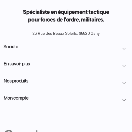
Spécialiste en équipement tactique
pour forces de l'ordre, militaires.
23 Rue des Beaux Soleils, 95520 Osny
Société

Livraison et retour colis
En savoir plus

Mentions légales
Conditions générales de vente
Programme Fidélité
Nos produits

Demande de devis
A propos
Politique de confidentialité
Particulier
Police Municipale | ASVP
Mon compte

Nous contacter
Administration
Administration Pénitentiaire
Revendeur
Militaire
Informations personnelles
Partenaires
Secours / Incendie
Commandes
Actualités
Administration
Avoirs