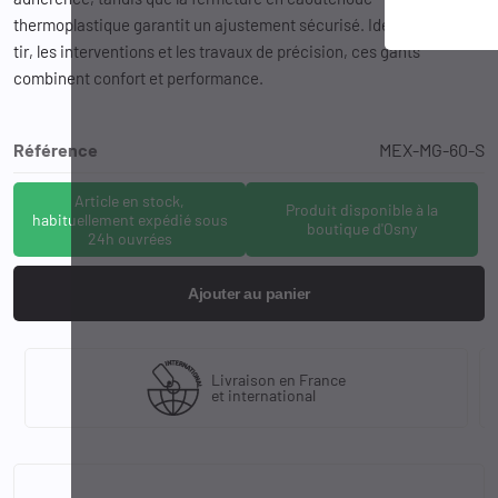
thermoplastique garantit un ajustement sécurisé. Idéaux pour le
tir, les interventions et les travaux de précision, ces gants
combinent confort et performance.
Référence
MEX-MG-60-S
Article en stock,
Produit disponible à la
habituellement expédié sous
boutique d'Osny
24h ouvrées
Ajouter au panier
Livraison en France
et international