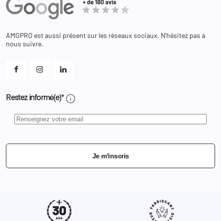
Equipements
Adresses
Bagagerie
Bons de réduction
Chaussures
Changer votre mot de passe ?
AMGPRO est aussi présent sur les réseaux sociaux. N'hésitez pas à
Et les cookies ?
nous suivre.
Mes alertes
info
Restez informé(e)*
Je m'inscris