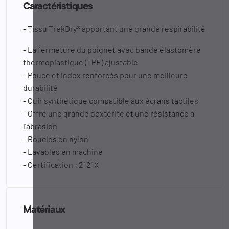
Caractéristiques
- Tissu TrekDry® apportant une grande respirabilité
- La fermeture du poignet avec bande élastomère
thermoplastique (TPE) ajustable
- Pouce et index renforcés pour une meilleure
durabilité
- Cuir synthétique compatible aux écrans tactiles
- Offre une grande dextérité et une résistance à
l'abrasion
- Boucles en nylon
- Lavables en machine
- Certification : 2121X
Matériaux