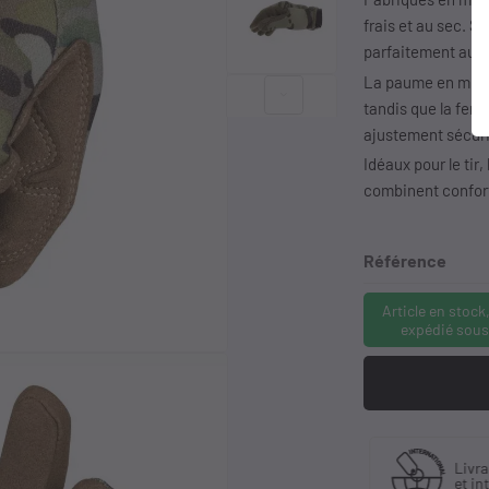
frais et au sec. S
parfaitement aux
La paume en micr
keyboard_arrow_right
tandis que la fer
ajustement sécuri
Idéaux pour le tir,
combinent confor
Référence
Article en stock
expédié sous
Fabriquant
 30 ans
Livra
et distributeur
ience
et in