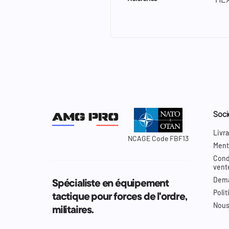
Soci
Livra
NCAGE Code FBF13
Ment
Cond
vent
Dema
Spécialiste en équipement
Polit
tactique pour forces de l'ordre,
Nous
militaires.