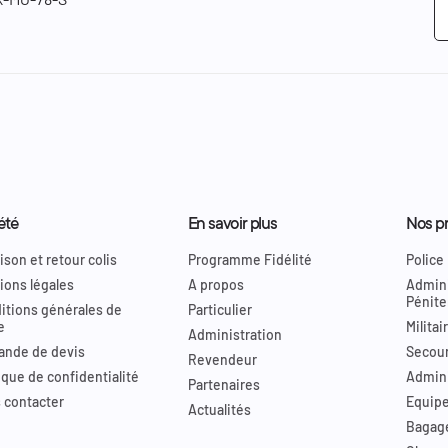
été
En savoir plus
Nos pr
ison et retour colis
Programme Fidélité
Police
ions légales
A propos
Admini
Pénite
itions générales de
Particulier
e
Militai
Administration
nde de devis
Secour
Revendeur
ique de confidentialité
Admini
Partenaires
 contacter
Equip
Actualités
Bagag