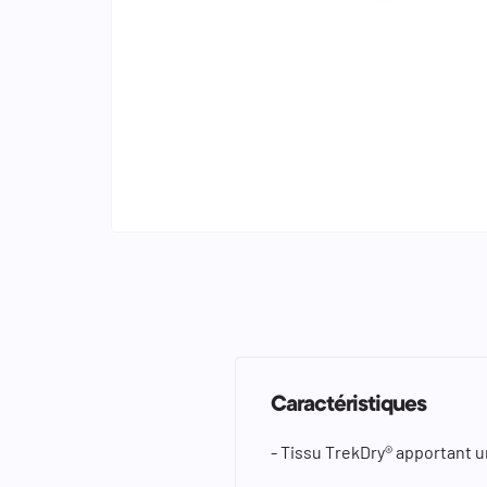
keyboard_arrow_left
keyboard_arrow_right
Caractéristiques
- Tissu TrekDry® apportant u