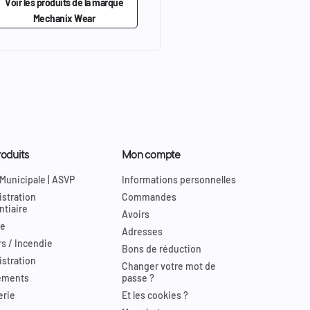
Voir les produits de la marque
Mechanix Wear
oduits
Mon compte
 Municipale | ASVP
Informations personnelles
stration
Commandes
ntiaire
Avoirs
re
Adresses
s / Incendie
Bons de réduction
stration
Changer votre mot de
ements
passe ?
erie
Et les cookies ?