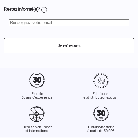
info
Restez informé(e)*
Je m'inscris
Plus de
Fabriquant
30 ans d'expérience
et distributeur exclusif
Livraison en France
Livraison offerte
et international
à partir de 59,99€