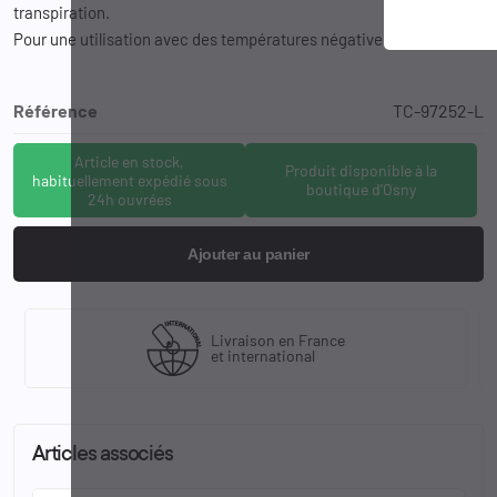
transpiration.
Pour une utilisation avec des températures négatives
0°C > -10°C
Référence
TC-97252-L
Article en stock,
Produit disponible à la
habituellement expédié sous
boutique d'Osny
24h ouvrées
Ajouter au panier
Livraison en France
et international
Articles associés