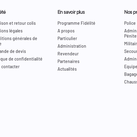
été
En savoir plus
Nos pr
ison et retour colis
Programme Fidélité
Police
ions légales
A propos
Admini
Pénite
itions générales de
Particulier
e
Militai
Administration
nde de devis
Secour
Revendeur
ique de confidentialité
Admini
Partenaires
 contacter
Equip
Actualités
Bagag
Chaus