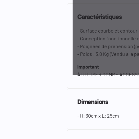
Caractéristiques
- Surface courbe et contour 
- Conception fonctionnelle 
- Poignées de préhension (pou
- Poids : 3.0 Kg (Vendu à la pa
Important
À UTILISER COMME ACCESSO
Dimensions
- H: 30cm x L: 25cm