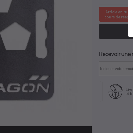
Article en rupt
cours de réapp
Recevoir une n
Fabriquant
 30 ans
Livra
et distributeur
ience
et in
exclusif