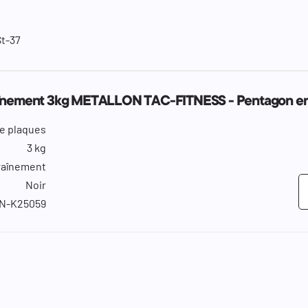
St-37
raînement 3kg METALLON TAC-FITNESS - Pentagon e
e plaques
3 kg
raînement
Noir
N-K25059