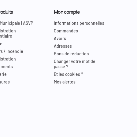
oduits
Mon compte
 Municipale | ASVP
Informations personnelles
stration
Commandes
ntiaire
Avoirs
re
Adresses
s / Incendie
Bons de réduction
stration
Changer votre mot de
ements
passe ?
erie
Et les cookies ?
sures
Mes alertes