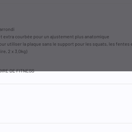
arrondi
et extra courbée pour un ajustement plus anatomique
r utiliser la plaque sans le support pour les squats, les fentes e
ire, 2 x 3.0kg)
IRE DE FITNESS