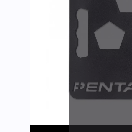
Identifiants
Porte-cartes
Plus de
d'expér