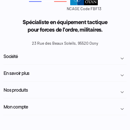
NCAGE Code FBF13
Spécialiste en équipement tactique
pour forces de l'ordre, militaires.
23 Rue des Beaux Soleils, 95520 Osny
Société

Livraison et retour colis
En savoir plus

Mentions légales
Conditions générales de vente
Programme Fidélité
Nos produits

Demande de devis
A propos
Politique de confidentialité
Particulier
Police Municipale | ASVP
Mon compte

Nous contacter
Administration
Administration Pénitentiaire
Revendeur
Militaire
Informations personnelles
Partenaires
Secours / Incendie
Commandes