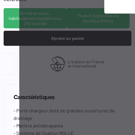
Article en stock,
Produit disponible à la
habituellement expédié sous
boutique d'Osny
24h ouvrées
Ajouter au panier
Livraison en France
et international
Caractéristiques
- Porte chargeur doté de grandes ouvertures de
drainage
- Matière antidérapante
- Système de fixation MOLLE