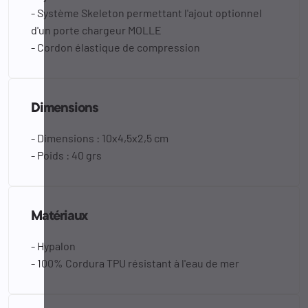
- Système Skeleton permettant l'ajout optionnel
d'un porte chargeur MOLLE
- Cordon élastique de compression
Dimensions
- Dimensions : 10x4,5x2,5 cm
- Poids : 40 grs
Matériaux
- Hypalon
- 100% Cordura TPU résistant à l'eau de mer