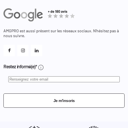
Actualités
Administration
Avoirs
Equipements
Adresses
Bagagerie
Bons de réduction
Chaussures
Changer votre mot de passe ?
AMGPRO est aussi présent sur les réseaux sociaux. N'hésitez pas à
Et les cookies ?
nous suivre.
Mes alertes
info
Restez informé(e)*
Je m'inscris