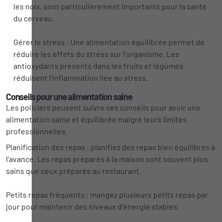
les noix, sont particulièrement importants pour la santé
du cerveau.
Gérer le stress : Une alimentation équilibrée permet de
réduire les effets du stress sur l’organisme. Les
antioxydants présents dans les fruits et légumes
réduisent l’inflammation liée au stress.
Conseils pour une alimentation saine
Les policiers peuvent suivre ces conseils pour avoir une
alimentation saine et équilibrée malgré leurs limites
professionnelles.
Planification des repas : planifiez des repas bien équilibrés à
l’avance. Les repas préparés à la maison sont souvent plus
sains que ceux préparés au restaurant.
Petits repas fréquents : mangez plusieurs petits repas par
jour pour maintenir des niveaux d’énergie stables.