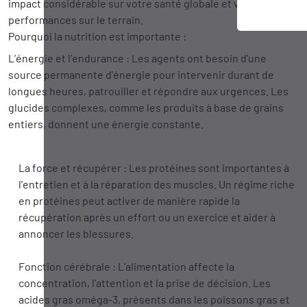
impact considérable sur votre santé globale et vos
performances sur le terrain.
Pourquoi la nutrition est importante :
L’énergie et l’endurance : Les agents ont besoin d'une
source permanente d'énergie pour intervenir durant de
longues heures, patrouiller et répondre aux urgences. Les
glucides complexes, comme les produits à base de grains
entiers, donnent une énergie constante.
La force et récupérer : Les protéines sont importantes à
l’entretien et à la réparation des muscles. Un régime riche
en protéines peut activer de manière rapide la
récupération après un effort ou un exercice et aider à
annoncer les blessures.
Fonction cérébrale : L’alimentation affecte la
concentration, l’attention et la prise de décision. Les
acides gras oméga-3, présents dans les poissons gras et