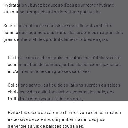
Hydratation : buvez beaucoup d'eau pour rester hydraté,
surtout par temps chaud ou lors d'une patrouille.
Sélection équilibrée : choisissez des aliments nutritifs
comme des légumes, des fruits, des protéines maigres, des
grains entiers et des produits laitiers faibles en gras.
Limitez le sucre et les graisses saturées : réduisez votre
consommation de sucres ajoutés, de boissons gazeuses
et d’aliments riches en graisses saturées.
Collations santé : au lieu de collations sucrées ou salées,
choisissez des collations saines comme des noix, des
fruits frais et du yaourt faible en gras.
Évitez les excès de caféine : limitez votre consommation
excessive de caféine, qui peut entraîner des pics
d’énergie suivis de baisses soudaines.